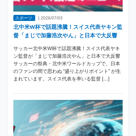
スポーツ
|
2026/07/03
北中米W杯で話題沸騰！スイス代表ヤキン監
督「まじで加藤浩次やん」と日本で大反響
サッカー北中米W杯で話題沸騰！スイス代表ヤキ
ン監督が「まじで加藤浩次やん」と日本で大反響
サッカーの祭典・北中米ワールドカップで、日本
のファンの間で思わぬ “盛り上がりポイント” が生
まれています。スイス代表を率いる監督 […]