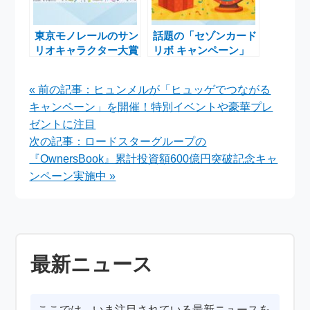
東京モノレールのサン
話題の「セゾンカード
リオキャラクター大賞
リボ キャンペーン」
スタンプラリー開催！
の特典や条件について
魅力的なノベルティを
わかりやすく解説
« 前の記事：ヒュンメルが「ヒュッゲでつながる
ゲットしよう
キャンペーン」を開催！特別イベントや豪華プレ
ゼントに注目
次の記事：ロードスターグループの
『OwnersBook』累計投資額600億円突破記念キャ
ンペーン実施中 »
最新ニュース
ここでは、いま注目されている最新ニュースを