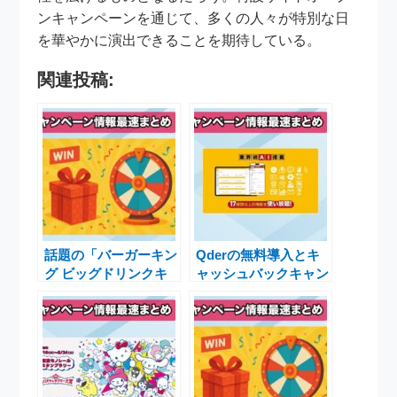
ンキャンペーンを通じて、多くの人々が特別な日
を華やかに演出できることを期待している。
関連投稿:
話題の「バーガーキン
Qderの無料導入とキ
グ ビッグドリンクキ
ャッシュバックキャン
ャンペーン」の特典や
ペーンで飲食業界を変
条件についてわかりや
革する
すく解説