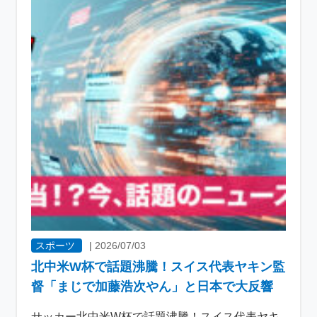
スポーツ
|
2026/07/03
北中米W杯で話題沸騰！スイス代表ヤキン監
督「まじで加藤浩次やん」と日本で大反響
サッカー北中米W杯で話題沸騰！スイス代表ヤキ