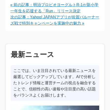
「Avenger Time」を
謝の気持ちをお届けし
« 前の記事：明治プロビオヨーグルトR-1が新小学
開催中
ます
一年生を応援する「Run」リリース決定
次の記事：Yahoo! JAPANアプリが佐賀バルーナー
ズ戦で特別キャンペーンを実施中の魅力 »
最新ニュース
ここでは、いま注目されている最新ニュースを
厳選してピックアップしています。AIで分析し
たトレンド情報と運営チームの視点を融合する
ことで、信頼性の高い速報や注目度の高い話題
をバランスよくお届けします。