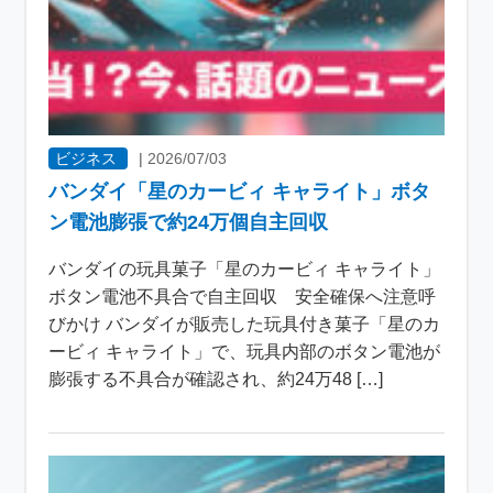
ビジネス
|
2026/07/03
バンダイ「星のカービィ キャライト」ボタ
ン電池膨張で約24万個自主回収
バンダイの玩具菓子「星のカービィ キャライト」
ボタン電池不具合で自主回収 安全確保へ注意呼
びかけ バンダイが販売した玩具付き菓子「星のカ
ービィ キャライト」で、玩具内部のボタン電池が
膨張する不具合が確認され、約24万48 […]