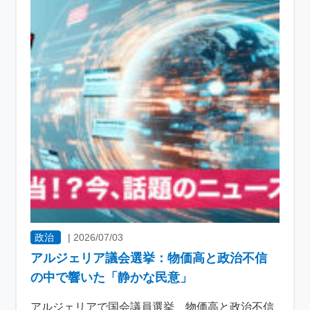
政治
|
2026/07/03
アルジェリア議会選挙：物価高と政治不信
の中で響いた「静かな民意」
アルジェリアで国会議員選挙 物価高と政治不信