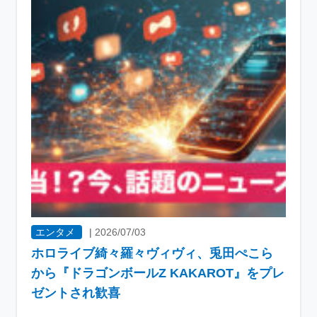
エンタメ
|
2026/07/03
ホロライブ綺々羅々ヴィヴィ、兎田ぺこら
から『ドラゴンボールZ KAKAROT』をプレ
ゼントされ歓喜