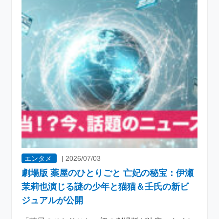
エンタメ
|
2026/07/03
劇場版 薬屋のひとりごと 亡妃の秘宝：伊瀬
茉莉也演じる謎の少年と猫猫＆壬氏の新ビ
ジュアルが公開