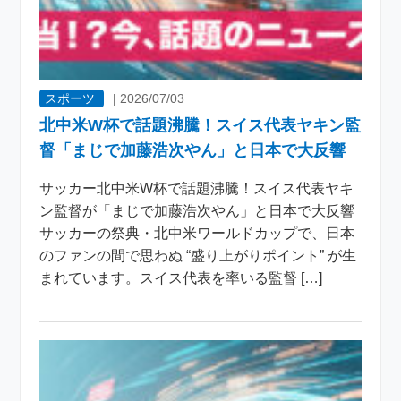
スポーツ
|
2026/07/03
北中米W杯で話題沸騰！スイス代表ヤキン監
督「まじで加藤浩次やん」と日本で大反響
サッカー北中米W杯で話題沸騰！スイス代表ヤキ
ン監督が「まじで加藤浩次やん」と日本で大反響
サッカーの祭典・北中米ワールドカップで、日本
のファンの間で思わぬ “盛り上がりポイント” が生
まれています。スイス代表を率いる監督 […]