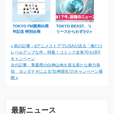
TOKYO FM開局55周
TOKYO BEAST、リ
年記念 特別企画
リースからわずか2ヶ
『TOKYO FMとわた
月半でサービス終了を
し』が贈る感動のエピ
発表
« 前の記事：dアニメストアでLiSAが語る「俺だけ
ソードとプレゼント
レベルアップな件」特集！コミック全巻70％OFF
キャンペーン
次の記事：青森県の白神山地を巡る新たな魅力発
信 ヨシダナギによる“白神巡礼”のキャンペーン展
開 »
最新ニュース