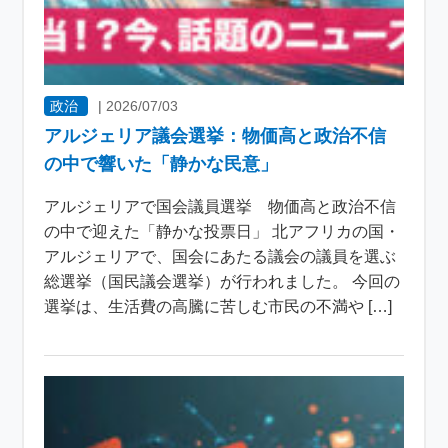
政治
|
2026/07/03
アルジェリア議会選挙：物価高と政治不信
の中で響いた「静かな民意」
アルジェリアで国会議員選挙 物価高と政治不信
の中で迎えた「静かな投票日」 北アフリカの国・
アルジェリアで、国会にあたる議会の議員を選ぶ
総選挙（国民議会選挙）が行われました。 今回の
選挙は、生活費の高騰に苦しむ市民の不満や […]