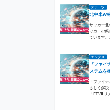
スポーツ
北中米W
サッカー北
ッカーの祭
ています。
エンタメ
『ファイ
ステムを
『ファイナ
さしく解説
「FFVII 