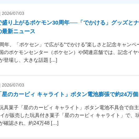
|
2026/07/03
で盛り上がるポケモン30周年──「でかける」グッズと
の最新ニュース
0周年、「ポケセン」で広がる“でかける”楽しさと記念キャンペー
国のポケモンセンター（ポケセン）や関連店舗では、記念イヤ
が登場し、大きな話題 […]
|
2026/07/03
「星のカービィ キャライト」ボタン電池膨張で約24万
玩具菓子「星のカービィ キャライト」ボタン電池不具合で自
ダイが販売した玩具付き菓子「星のカービィ キャライト」で、
確認され、約24万48 […]