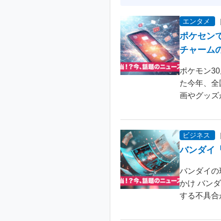
エンタメ
ポケセン
チャーム
ポケモン3
た今年、全
画やグッズ
ビジネス
バンダイ
バンダイの
かけ バン
する不具合が