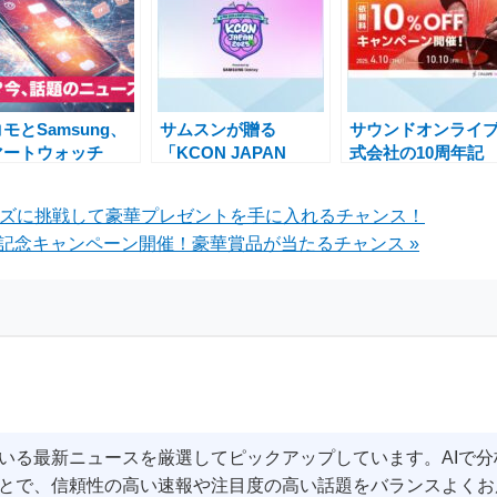
モとSamsung、
サムスンが贈る
サウンドオンライ
マートウォッチ
「KCON JAPAN
式会社の10周年記
laxy Watch8」
2025」ご招待券が当
念！「ONLIVE
tch8 Classic」
たるキャンペーン実施
Studio」で依頼料
イズに挑戦して豪華プレゼントを手に入れるチャンス！
laxy Watch
中
10%OFFキャンペ
年記念キャンペーン開催！豪華賞品が当たるチャンス »
tra（2025）」を8月
実施中
日に発売
いる最新ニュースを厳選してピックアップしています。AIで
とで、信頼性の高い速報や注目度の高い話題をバランスよくお