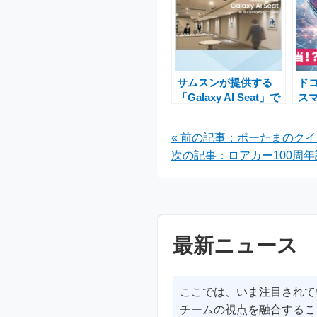
サムスンが提供する
ドコ
「Galaxy AI Seat」で
ス
体験する最新の
「Ga
Samsung Galaxy S25
「Wa
« 前の記事：ポーたまのク
シリーズと特別観戦
「Ga
次の記事：ロアカー100周
Ul
1
最新ニュース
ここでは、いま注目されて
チームの視点を融合するこ