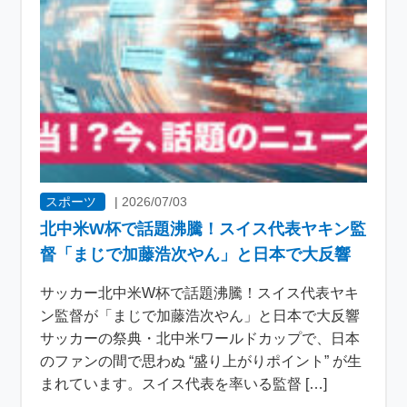
スポーツ
|
2026/07/03
北中米W杯で話題沸騰！スイス代表ヤキン監
督「まじで加藤浩次やん」と日本で大反響
サッカー北中米W杯で話題沸騰！スイス代表ヤキ
ン監督が「まじで加藤浩次やん」と日本で大反響
サッカーの祭典・北中米ワールドカップで、日本
のファンの間で思わぬ “盛り上がりポイント” が生
まれています。スイス代表を率いる監督 […]