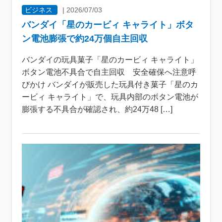
ビジネス
|
2026/07/03
バンダイ「星のカービィ キャライト」ボタ
ン電池膨張で約24万個自主回収
バンダイの玩具菓子「星のカービィ キャライト」
ボタン電池不具合で自主回収 安全確保へ注意呼
びかけ バンダイが販売した玩具付き菓子「星のカ
ービィ キャライト」で、玩具内部のボタン電池が
膨張する不具合が確認され、約24万48 […]