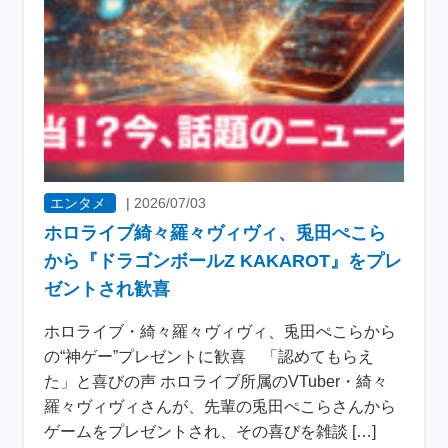
エンタメ
|
2026/07/03
ホロライブ綺々羅々ヴィヴィ、兎田ぺこら
から『ドラゴンボールZ KAKAROT』をプレ
ゼントされ歓喜
ホロライブ・綺々羅々ヴィヴィ、兎田ぺこらから
の“神ゲー”プレゼントに歓喜 「認めてもらえ
た」と喜びの声 ホロライブ所属のVTuber・綺々
羅々ヴィヴィさんが、先輩の兎田ぺこらさんから
ゲームをプレゼントされ、その喜びを雑談 […]