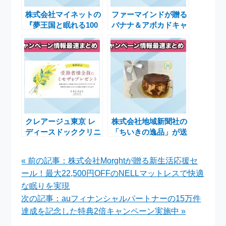
株式会社マイネットの
ファーマインドが贈る
『夢王国と眠れる100
バナナ＆アボカドキャ
人の王子様』が10周
ンペーン！電子マネー
年！豪華アニバーサリ
ギフトが当たるチャン
ーキャンペーン開催中
ス
クレアージュ東京 レ
株式会社地域新聞社の
ディースドッククリニ
「ちいきの逸品」が送
ック、国際女性デーに
料無料！春の贈り物に
向けてミモザプレゼン
最適な千葉県の逸品
« 前の記事：株式会社Morghtが贈る新生活応援セ
トキャンペーン実施
ール！最大22,500円OFFのNELLマットレスで快適
な眠りを実現
次の記事：auフィナンシャルパートナーの15万件
達成を記念した特典2倍キャンペーン実施中 »