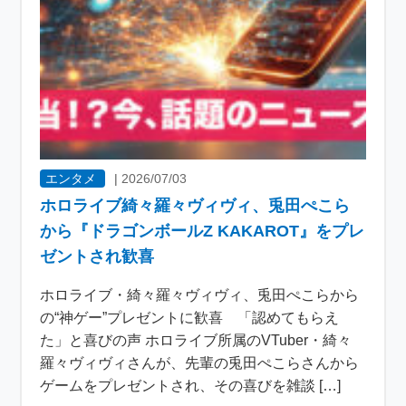
エンタメ
|
2026/07/03
ホロライブ綺々羅々ヴィヴィ、兎田ぺこら
から『ドラゴンボールZ KAKAROT』をプレ
ゼントされ歓喜
ホロライブ・綺々羅々ヴィヴィ、兎田ぺこらから
の“神ゲー”プレゼントに歓喜 「認めてもらえ
た」と喜びの声 ホロライブ所属のVTuber・綺々
羅々ヴィヴィさんが、先輩の兎田ぺこらさんから
ゲームをプレゼントされ、その喜びを雑談 […]