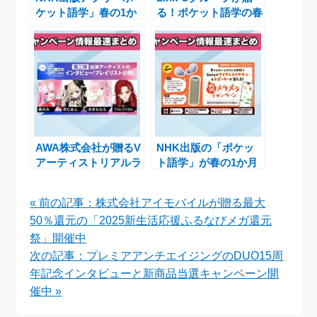
ケット語学」春の1か
る！ポケット語学の春
月無料体験キャンペー
の1か月無料体験キャ
ンで英語学習を手軽に
ンペーンと豪華賞品が
楽しむ
当たるチャンス
AWA株式会社が贈るV
NHK出版の「ポケッ
アーティストリアルラ
ト語学」が春の1か月
イブ『AWA
無料体験キャンペーン
UPSTREAM 2025
と豪華賞品をプレゼン
« 前の記事：株式会社アイモバイルが贈る最大
SPRING』の魅力と選
トするチャンス
50％還元の「2025新生活応援ふるなびメガ還元
曲プレイリスト公開
祭」開催中
次の記事：プレミアアンチエイジングのDUO15周
年記念インタビューと新商品当選キャンペーン開
催中 »