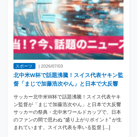
スポーツ
|
2026/07/03
北中米W杯で話題沸騰！スイス代表ヤキン監
督「まじで加藤浩次やん」と日本で大反響
サッカー北中米W杯で話題沸騰！スイス代表ヤキ
ン監督が「まじで加藤浩次やん」と日本で大反響
サッカーの祭典・北中米ワールドカップで、日本
のファンの間で思わぬ “盛り上がりポイント” が生
まれています。スイス代表を率いる監督 […]