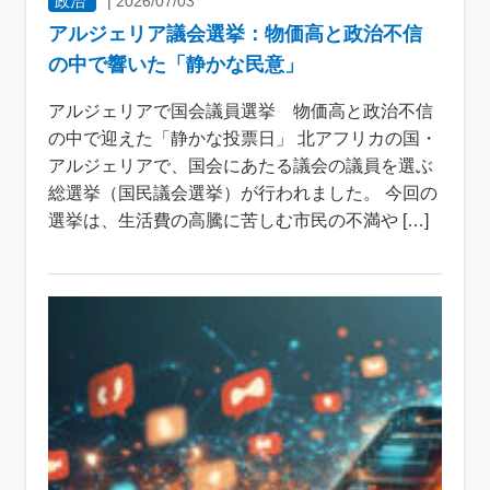
政治
|
2026/07/03
アルジェリア議会選挙：物価高と政治不信
の中で響いた「静かな民意」
アルジェリアで国会議員選挙 物価高と政治不信
の中で迎えた「静かな投票日」 北アフリカの国・
アルジェリアで、国会にあたる議会の議員を選ぶ
総選挙（国民議会選挙）が行われました。 今回の
選挙は、生活費の高騰に苦しむ市民の不満や […]