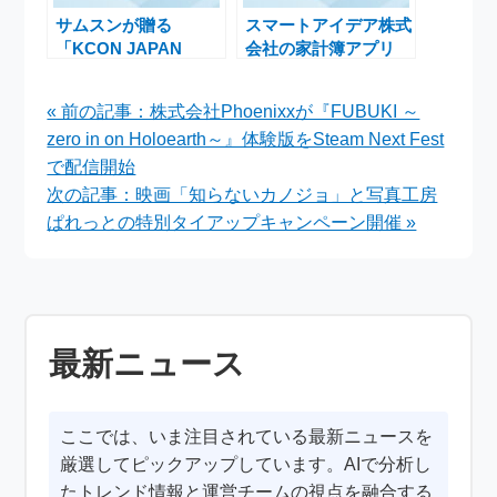
サムスンが贈る
スマートアイデア株式
「KCON JAPAN
会社の家計簿アプリ
2025」ご招待券が当
「おカネレコ」、春の
たるキャンペーン実施
新生活応援キャンペー
« 前の記事：株式会社Phoenixxが『FUBUKI ～
中
ンを開始しよう
zero in on Holoearth～』体験版をSteam Next Fest
で配信開始
次の記事：映画「知らないカノジョ」と写真工房
ぱれっとの特別タイアップキャンペーン開催 »
最新ニュース
ここでは、いま注目されている最新ニュースを
厳選してピックアップしています。AIで分析し
たトレンド情報と運営チームの視点を融合する