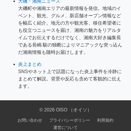
大磯・湘南ニュース
大磯町や湘南エリアの最新情報を発信。地域のイ
ベント、観光、グルメ、新店舗オープン情報など
を幅広く紹介。地元の方や観光客、移住希望者に
も役立つニュースを届け、湘南の魅力をリアルタ
イムでお伝えするだけでなく、湘南大好き編集長
である長嶋 駿の独断によりマニアックな突っ込ん
だ湘南情報も随時お届けします。
炎上まとめ
SNSやネット上で話題になった炎上事件を冷静に
まとめて解説。背景や反応も含めて客観的に伝え
ます。
© 2026 OISO （オイソ）
お問い合わせ
プライバシーポリシー
利用規約
運営について