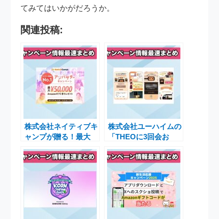
てみてはいかがだろうか。
関連投稿:
株式会社ネイティブキ
株式会社ユーハイムの
ャンプが贈る！最大
「THEOに3回会お
50,000円分のAmazon
う！モバイルdeスタ
ギフト券が当たる「ア
ンプラリー」でバウム
ンバサダーキャンペー
クーヘンをゲットする
ン」とは
チャンス