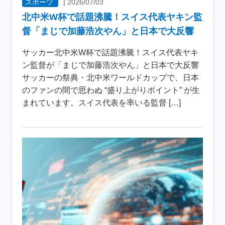
スポーツ
|
2026/07/03
北中米W杯で話題沸騰！スイス代表ヤキン監
督「まじで加藤浩次やん」と日本で大反響
サッカー北中米W杯で話題沸騰！スイス代表ヤキ
ン監督が「まじで加藤浩次やん」と日本で大反響
サッカーの祭典・北中米ワールドカップで、日本
のファンの間で思わぬ “盛り上がりポイント” が生
まれています。スイス代表を率いる監督 […]