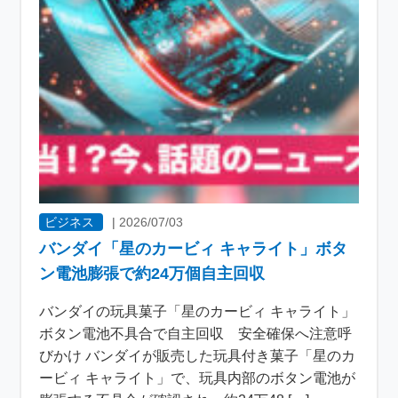
ビジネス
|
2026/07/03
バンダイ「星のカービィ キャライト」ボタ
ン電池膨張で約24万個自主回収
バンダイの玩具菓子「星のカービィ キャライト」
ボタン電池不具合で自主回収 安全確保へ注意呼
びかけ バンダイが販売した玩具付き菓子「星のカ
ービィ キャライト」で、玩具内部のボタン電池が