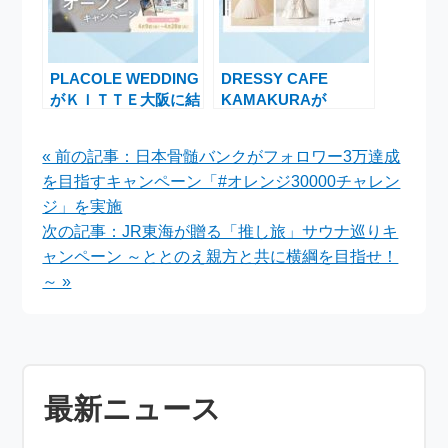
PLACOLE WEDDING
DRESSY CAFE
がＫＩＴＴＥ大阪に結
KAMAKURAが
婚式相談カウンターを
ANTEPRIMAのウェデ
オープン！特別キャン
ィングドレスを期間限
« 前の記事：日本骨髄バンクがフォロワー3万達成
ペーン実施中
定で展示する魅力
を目指すキャンペーン「#オレンジ30000チャレン
ジ」を実施
次の記事：JR東海が贈る「推し旅」サウナ巡りキ
ャンペーン ～ととのえ親方と共に横綱を目指せ！
～ »
最新ニュース