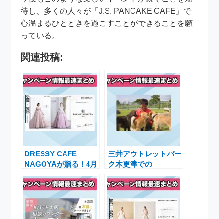
待し、多くの人々が「J.S. PANCAKE CAFE」で
心温まるひとときを過ごすことができることを願
っている。
関連投稿:
DRESSY CAFE
三井アウトレットパー
NAGOYAが贈る！4月
ク木更津での
限定「ISAMU
sakagamike café1周
MORITA BRIDE」の
年記念SPECIAL
ウェディングドレス展
EVENT WEEKの開催
示