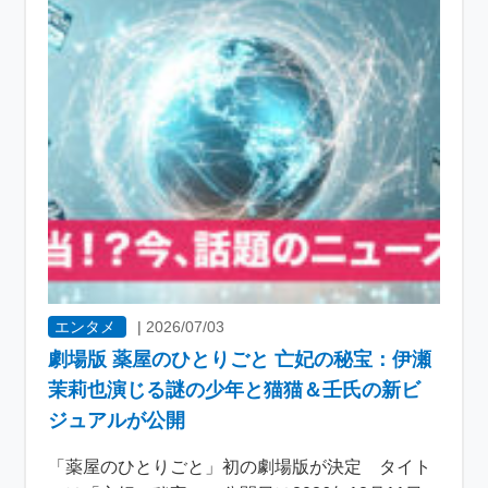
エンタメ
|
2026/07/03
劇場版 薬屋のひとりごと 亡妃の秘宝：伊瀬
茉莉也演じる謎の少年と猫猫＆壬氏の新ビ
ジュアルが公開
「薬屋のひとりごと」初の劇場版が決定 タイト