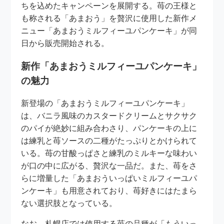
ちを込めたキャンペーンを展開する。苺の王様と
も称される「あまおう」を贅沢に使用した新作メ
ニュー「あまおうミルフィーユパンケーキ」が同
日から販売開始される。
新作「あまおうミルフィーユパンケーキ」
の魅力
新登場の「あまおうミルフィーユパンケーキ」
は、バニラ風味のカスタードクリームとサクサク
のパイが絶妙に組み合わさり、パンケーキの上に
は練乳と苺ソースの二種がたっぷりとかけられて
いる。苺の甘酸っぱさと練乳のミルキーな味わい
が口の中に広がる、贅沢な一品だ。また、苺をさ
らに増量した「あまおういっぱいミルフィーユパ
ンケーキ」も用意されており、苺好きにはたまら
ない選択肢となっている。
なお、札幌店では使用する苺の品種が「もういっ