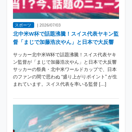
スポーツ
|
2026/07/03
北中米W杯で話題沸騰！スイス代表ヤキン監
督「まじで加藤浩次やん」と日本で大反響
サッカー北中米W杯で話題沸騰！スイス代表ヤキ
ン監督が「まじで加藤浩次やん」と日本で大反響
サッカーの祭典・北中米ワールドカップで、日本
のファンの間で思わぬ “盛り上がりポイント” が生
まれています。スイス代表を率いる監督 […]