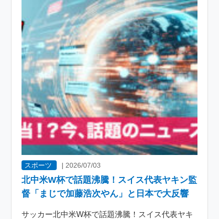
スポーツ
|
2026/07/03
北中米W杯で話題沸騰！スイス代表ヤキン監
督「まじで加藤浩次やん」と日本で大反響
サッカー北中米W杯で話題沸騰！スイス代表ヤキ