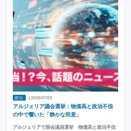
政治
|
2026/07/03
アルジェリア議会選挙：物価高と政治不信
の中で響いた「静かな民意」
アルジェリアで国会議員選挙 物価高と政治不信