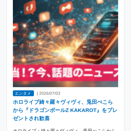
エンタメ
|
2026/07/03
ホロライブ綺々羅々ヴィヴィ、兎田ぺこら
から『ドラゴンボールZ KAKAROT』をプレ
ゼントされ歓喜
ホロライブ・綺々羅々ヴィヴィ、兎田ぺこらから