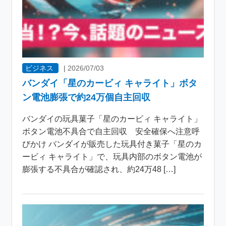
ビジネス
|
2026/07/03
バンダイ「星のカービィ キャライト」ボタ
ン電池膨張で約24万個自主回収
バンダイの玩具菓子「星のカービィ キャライト」
ボタン電池不具合で自主回収 安全確保へ注意呼
びかけ バンダイが販売した玩具付き菓子「星のカ
ービィ キャライト」で、玩具内部のボタン電池が
膨張する不具合が確認され、約24万48 […]