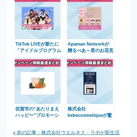
TikTok LIVEが新たに
Apaman Networkが
「アイドルプログラム
贈るべあ～君のお花見
公式アンバサダー」制
キャンペーン2025の
度を導入し、Appare!
魅力と参加方法
が初代アンバサダーに
就任
佐賀市の“あたりまえ
株式会社
ハッピー”プロモーシ
bebecosmetiqueが驚
ョンで日常の幸せを再
愕のエイプリルフール
発見する取り組み
限定キャンペーンを実
« 前の記事：株式会社ウエルネス・ラボが新生活
施！特別価格で完売