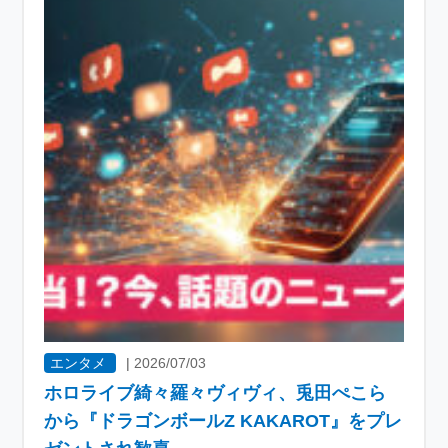
エンタメ
|
2026/07/03
ホロライブ綺々羅々ヴィヴィ、兎田ぺこら
から『ドラゴンボールZ KAKAROT』をプレ