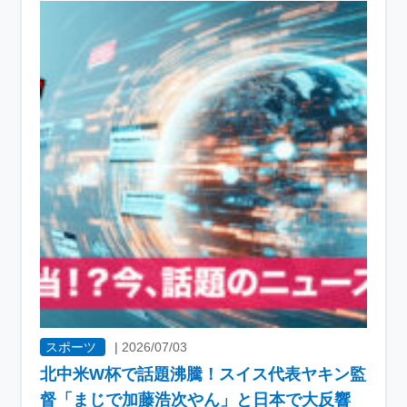
スポーツ
|
2026/07/03
北中米W杯で話題沸騰！スイス代表ヤキン監
督「まじで加藤浩次やん」と日本で大反響