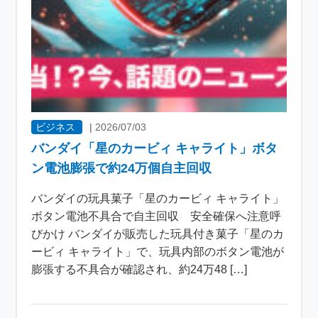
ビジネス
|
2026/07/03
バンダイ「星のカービィ キャライト」ボタ
ン電池膨張で約24万個自主回収
バンダイの玩具菓子「星のカービィ キャライト」
ボタン電池不具合で自主回収 安全確保へ注意呼
びかけ バンダイが販売した玩具付き菓子「星のカ
ービィ キャライト」で、玩具内部のボタン電池が
膨張する不具合が確認され、約24万48 […]