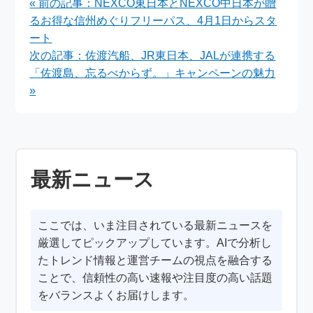
« 前の記事：NEXCO東日本とNEXCO中日本が贈
プレゼント
中
るお得な信州めぐりフリーパス、4月1日からスタ
ート
次の記事：佐渡汽船、JR東日本、JALが連携する
「佐渡島、忘るべからず。」キャンペーンの魅力
»
最新ニュース
ここでは、いま注目されている最新ニュースを
厳選してピックアップしています。AIで分析し
たトレンド情報と運営チームの視点を融合する
ことで、信頼性の高い速報や注目度の高い話題
をバランスよくお届けします。