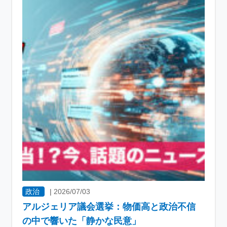
政治
|
2026/07/03
アルジェリア議会選挙：物価高と政治不信
の中で響いた「静かな民意」