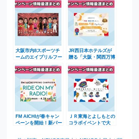
大阪市内8スポーツチ
JR西日本ホテルズが
ームのエイプリルフー
贈る「大阪・関西万博
ル特別移籍企画
へ行こう！ごっつ旨い
「OSAKA SPORTS
大阪グルメフェア」の
GROOVE」のご案内
魅力とは
FM AICHIが春キャン
ＪＲ東海とよしもとの
ペーンを開始！新パー
コラボイベントで大
ソナリティと共に新生
阪・関西万博を盛り上
活を応援するギフト券
げるキャンペーン実施