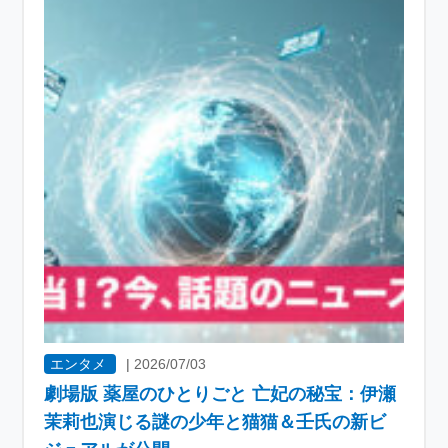
エンタメ
|
2026/07/03
劇場版 薬屋のひとりごと 亡妃の秘宝：伊瀬
茉莉也演じる謎の少年と猫猫＆壬氏の新ビ