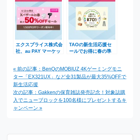
ンス
エクスプライス株式会
TAOの新生活応援セ
社、au PAY マーケッ
ールでお得に春の準
トの「三太郎の日」に
備！期間限定クーポン
特別割引キャンペーン
やJCB割引を活用しよ
« 前の記事：BenQのMOBIUZ 4Kゲーミングモニ
「Xバザールin春」を
う
ター「EX321UX」など全31製品が最大35%OFFで
開催！
新生活応援
次の記事：Gakkenの保育雑誌発売記念！対象誌購
入でニューブロックを100名様にプレゼントするキ
ャンペーン »