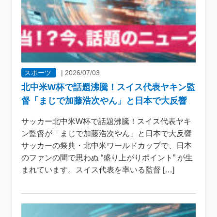
スポーツ
|
2026/07/03
北中米W杯で話題沸騰！スイス代表ヤキン監
督「まじで加藤浩次やん」と日本で大反響
サッカー北中米W杯で話題沸騰！スイス代表ヤキ
ン監督が「まじで加藤浩次やん」と日本で大反響
サッカーの祭典・北中米ワールドカップで、日本
のファンの間で思わぬ “盛り上がりポイント” が生
まれています。スイス代表を率いる監督 […]