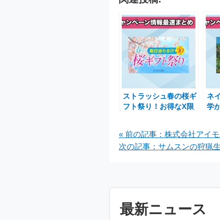
ストラッシュ春の桜ギ
ネ
フト祭り！お得なX限
学が
定キャンペーン開催中
ス
語
« 前の記事：株式会社アイモ
次の記事：サムスンの狩猟生
最新ニュース