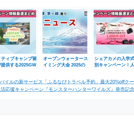
イティブキャンプ留
オープンウォータース
シェアカメの入学
提供する2025GW
イミング大会 2025の
別キャンペーン！
ペシャルプランで英
エントリーはいつか
カメラを1,000円OF
力を短期間で向上
ら？
でレンタルしよう
バイルの新サービス「ふるなびトラベル予約」最大20%offク
活応援キャンペーン『モンスターハンターワイルズ』発売記念