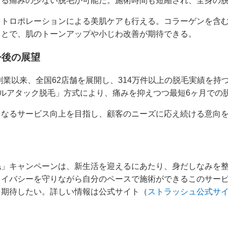
る痛みの少ない脱毛が可能だ。施術時間も短縮され、全身の脱
クトロポレーションによる美肌ケアも行える。コラーゲンを含
ことで、肌のトーンアップや小じわ改善が期待できる。
今後の展望
の創業以来、全国62店舗を展開し、314万件以上の脱毛実績を
プルアタック脱毛」方式により、痛みを抑えつつ最短6ヶ月での
らなるサービス向上を目指し、顧客のニーズに応え続ける意向
毛」キャンペーンは、新生活を迎えるにあたり、身だしなみを
ライバシーを守りながら自分のペースで施術ができるこのサー
を期待したい。詳しい情報は公式サイト（
ストラッシュ公式サ