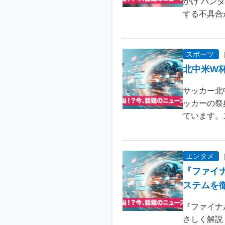
かけ バン
する不具合が
スポーツ
北中米W
サッカー北
ッカーの祭
ています。
エンタメ
『ファイ
ステムを
『ファイナ
さしく解説