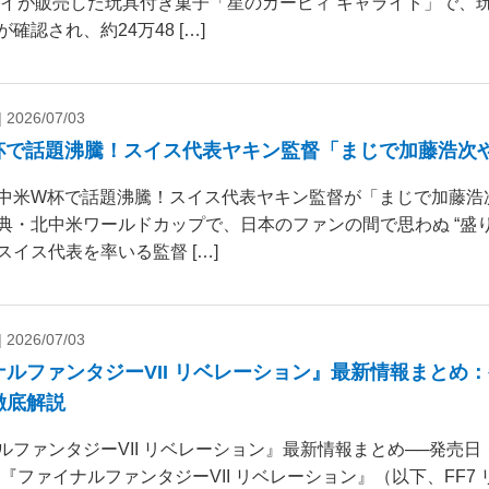
ダイが販売した玩具付き菓子「星のカービィ キャライト」で、
確認され、約24万48 […]
|
2026/07/03
杯で話題沸騰！スイス代表ヤキン監督「まじで加藤浩次
中米W杯で話題沸騰！スイス代表ヤキン監督が「まじで加藤浩
典・北中米ワールドカップで、日本のファンの間で思わぬ “盛り
スイス代表を率いる監督 […]
|
2026/07/03
ナルファンタジーVII リベレーション』最新情報まとめ
徹底解説
ルファンタジーVII リベレーション』最新情報まとめ──発売
 『ファイナルファンタジーVII リベレーション』（以下、FF7