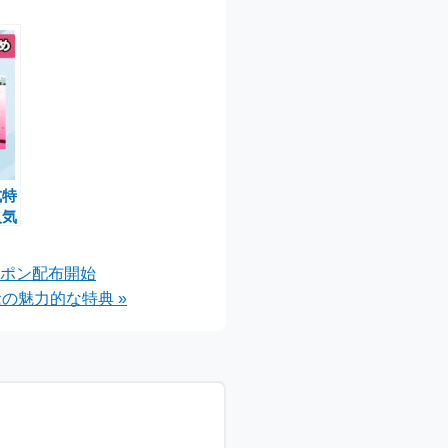
式特
人気
F
ーポン配布開始
の魅力的な特典 »