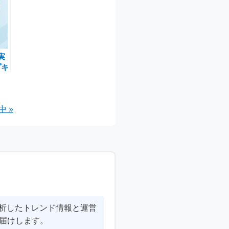
実
プキ
代
う
 »
分析したトレンド情報と運営
届けします。