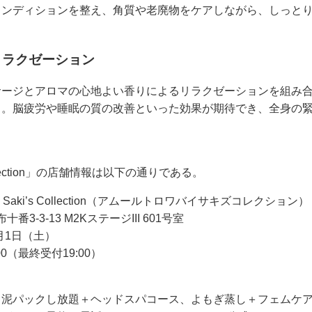
コンディションを整え、角質や老廃物をケアしながら、しっと
リラクゼーション
サージとアロマの心地よい香りによるリラクゼーションを組み
る。脳疲労や睡眠の質の改善といった効果が期待でき、全身の
’s Collection」の店舗情報は以下の通りである。
 by Saki’s Collection（アムールトロワバイサキズコレクション）
3-3-13 M2KステージIII 601号室
月1日（土）
00（最終受付19:00）
＋泥パックし放題＋ヘッドスパコース、よもぎ蒸し＋フェムケ