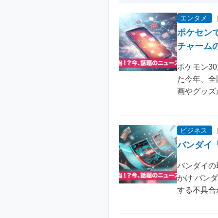
エンタメ
ポケセン
チャーム
ポケモン3
た今年、全
画やグッズ
ビジネス
バンダイ
バンダイの
かけ バン
する不具合が