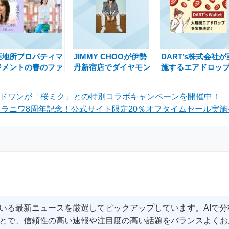
菱地所プロパティマ
JIMMY CHOOが伊勢
DART’s株式会社が
ジメントの春のファ
丹新宿店でダイヤモン
施するエアドロッ
ションイベント
ドモチーフの限定ポッ
ャンペーンで次世
ARUNOUCHI
プアップストアを開催
QR決済を体験しよ
ンドワンが「桜ミク」との特別コラボキャンペーンを開催中！
RING
ラニワ8周年記念！公式サイト限定20％オフタイムセール実施中
LLECTION 2025」
催中
いる最新ニュースを厳選してピックアップしています。AIで
とで、信頼性の高い速報や注目度の高い話題をバランスよくお