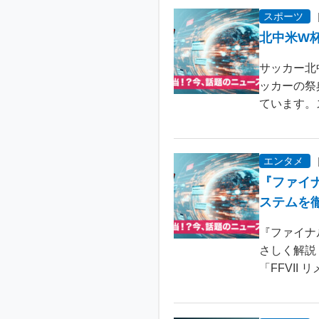
スポーツ
北中米W
サッカー北
ッカーの祭
ています。
エンタメ
『ファイ
ステムを
『ファイナ
さしく解説
「FFVII 