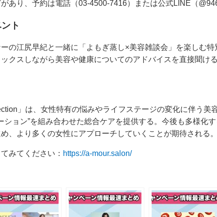
り、予約は電話（03-4500-7416）または公式LINE（@946
ベント
ナーの江尻早紀と一緒に「よもぎ蒸し×美容雑談会」を楽しむ特
ラックスしながら美容や健康についてのアドバイスを直接聞け
aki’s Collection」は、女性特有の悩みやライフステージの変化に
ゼーション”を組み合わせた総合ケアを提供する。今後も多様化
進め、より多くの女性にアプローチしていくことが期待される
してみてください：
https://a-mour.salon/