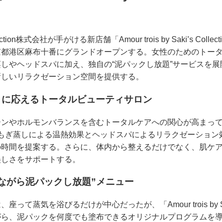
lection株式会社が手がける新店舗「Amour trois by Saki’s Co
京都港区麻布十番にグランドオープンする。女性のためのトー
しやヘッドスパに加え、独自の“泥パックし放題”サービスを
新しいリラクゼーション空間を提供する。
りに応えるトータルビューティサロン
やホルモンバランスを含むトータルケアへの関心が高まっている。「A
on」では、よもぎ蒸しによる温熱効果とヘッドスパによるリラクゼーシ
時間を提案する。さらに、体内から整えるだけでなく、肌ケア
美しさをサポートする。
ながら泥パックし放題”メニュー
蒸気を浴びるだけが中心だったが、「Amour trois by Saki’
がら、泥パックを何度でも塗布できるオリジナルプログラムを