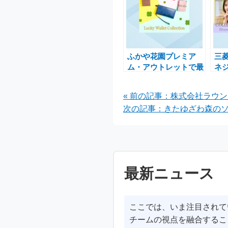
ふかや花園プレミア
三
ム・アウトレットで最
ネ
強開運日を迎える
ッ
「Lucky Wallet
「M
« 前の記事：株式会社ラウ
Collection」開催
SP
次の記事：きたゆざわ森のソ
CO
開
最新ニュース
ここでは、いま注目されて
チームの視点を融合するこ