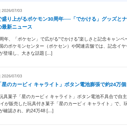
|
2026/07/03
で盛り上がるポケモン30周年──「でかける」グッズと
の最新ニュース
0周年、「ポケセン」で広がる“でかける”楽しさと記念キャンペー
国のポケモンセンター（ポケセン）や関連店舗では、記念イヤ
が登場し、大きな話題 […]
|
2026/07/03
「星のカービィ キャライト」ボタン電池膨張で約24万
玩具菓子「星のカービィ キャライト」ボタン電池不具合で自
ダイが販売した玩具付き菓子「星のカービィ キャライト」で、
確認され、約24万48 […]