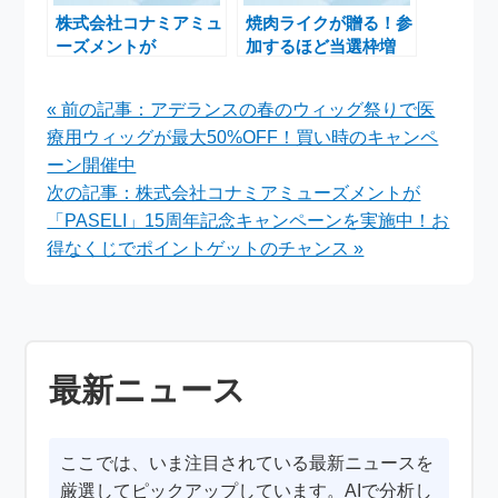
株式会社コナミアミュ
焼肉ライクが贈る！参
ーズメントが
加するほど当選枠増
「PASELI」15周年記
加！高級和牛『仙台
念キャンペーンを実施
牛』無料キャンペーン
« 前の記事：アデランスの春のウィッグ祭りで医
中！お得なくじでポイ
療用ウィッグが最大50%OFF！買い時のキャンペ
ントゲットのチャンス
ーン開催中
次の記事：株式会社コナミアミューズメントが
「PASELI」15周年記念キャンペーンを実施中！お
得なくじでポイントゲットのチャンス »
最新ニュース
ここでは、いま注目されている最新ニュースを
厳選してピックアップしています。AIで分析し