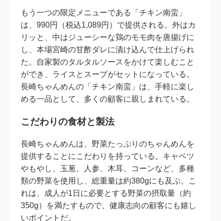
もう一つの限定メニューである「チキン南蛮」
は、990円（税込1,089円）で提供される。外はカ
リッと、中はジューシーな鶏のモモ肉を唐揚げに
し、本場宮崎の甘酢ダレに漬け込んで仕上げられ
た。自家製のタルタルソースをかけて楽しむこと
ができ、ライスとスープがセットになっている。
長崎ちゃんめんの「チキン南蛮」は、手軽に楽し
める一品として、多くの顧客に親しまれている。
こだわりの食材と製法
長崎ちゃんめんは、野菜たっぷりのちゃんめんを
提供することにこだわりを持っている。キャベツ
やもやし、玉葱、人参、木耳、コーンなど、多種
類の野菜を使用し、総重量は約380gにも及ぶ。こ
れは、成人が1日に必要とする野菜の摂取量（約
350g）を満たすもので、健康志向の顧客にも嬉し
いポイントだ。