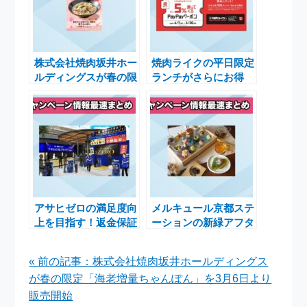
株式会社焼肉坂井ホー
焼肉ライクの平日限定
ルディングスが春の限
ランチがさらにお得
定「海老増量ちゃんぽ
に！PayPay最大5％還
ん」を3月6日より販
元キャンペーン開催中
売開始
アサヒゼロの満足度向
メルキュール京都ステ
上を目指す！返金保証
ーションの新緑アフタ
付きの期間限定キャン
ヌーンティー、特別メ
ペーン展開
ニューで春を楽しむ
« 前の記事：株式会社焼肉坂井ホールディングス
が春の限定「海老増量ちゃんぽん」を3月6日より
販売開始