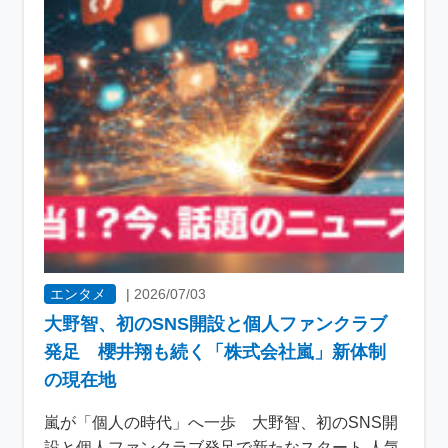
エンタメ
|
2026/07/03
大野智、初のSNS開設と個人ファンクラブ
発足 櫻井翔も続く「株式会社嵐」新体制
の現在地
嵐が「個人の時代」へ一歩 大野智、初のSNS開
設と個人ファンクラブ発足で新たなスタート 人気