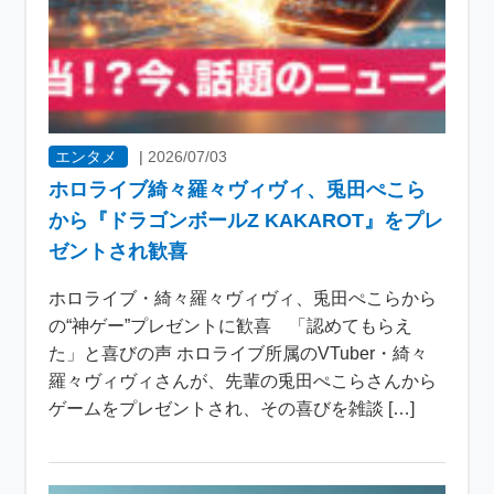
エンタメ
|
2026/07/03
ホロライブ綺々羅々ヴィヴィ、兎田ぺこら
から『ドラゴンボールZ KAKAROT』をプレ
ゼントされ歓喜
ホロライブ・綺々羅々ヴィヴィ、兎田ぺこらから
の“神ゲー”プレゼントに歓喜 「認めてもらえ
た」と喜びの声 ホロライブ所属のVTuber・綺々
羅々ヴィヴィさんが、先輩の兎田ぺこらさんから
ゲームをプレゼントされ、その喜びを雑談 […]