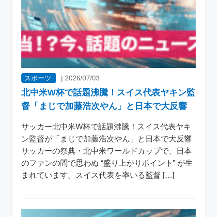
スポーツ
|
2026/07/03
北中米W杯で話題沸騰！スイス代表ヤキン監
督「まじで加藤浩次やん」と日本で大反響
サッカー北中米W杯で話題沸騰！スイス代表ヤキ
ン監督が「まじで加藤浩次やん」と日本で大反響
サッカーの祭典・北中米ワールドカップで、日本
のファンの間で思わぬ “盛り上がりポイント” が生
まれています。スイス代表を率いる監督 […]