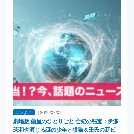
エンタメ
|
2026/07/03
劇場版 薬屋のひとりごと 亡妃の秘宝：伊瀬
茉莉也演じる謎の少年と猫猫＆壬氏の新ビ