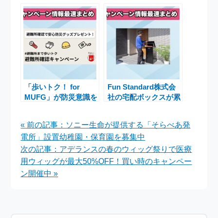
ナモロールグッズをも
アルバム
らえるチャンス
「Emotions2」2025
年2月28日配信決定
「歩いトク！ for
Fun Standard株式会
MUFG」が防災意識を
社の宅配ボックスが累
高めるキャンペーンで
計販売10万台突破、
最大10万円分のグッ
魅力的な割引キャンペ
« 前の記事：ソニー生命が提供する「そらべあ発
ズをプレゼント
ーン実施中
電所」設置幼稚園・保育園を募集中
次の記事：アデランスの春のウィッグ祭りで医療
用ウィッグが最大50%OFF！買い時のキャンペー
ン開催中 »