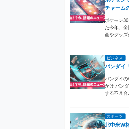
ポケセン
チャーム
ポケモン3
た今年、全
画やグッズ
ビジネス
バンダイ
バンダイの
かけ バン
する不具合が
スポーツ
北中米W