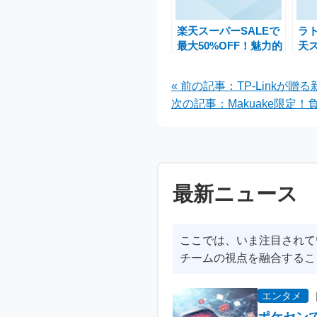
楽天スーパーSALEで
ラ
最大50%OFF！魅力的
天ス
なセール情報とおすす
大3
め商品
辺
« 前の記事：TP-Linkが贈
開
次の記事：Makuake限定！負担
最新ニュース
ここでは、いま注目されて
チームの視点を融合するこ
エンタメ