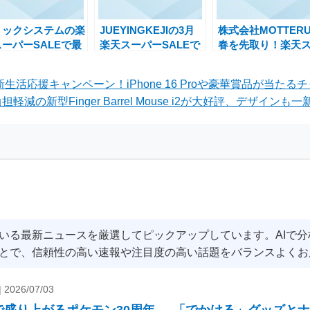
トックシステムの楽
JUEYINGKEJIの3月
株式会社MOTTER
ーパーSALEで最
楽天スーパーSALEで
春を先取り！楽天
0%OFF！ゲーム周
ポイント2倍＆最大
パーセールでお得
機器など特別セール
33%オフのチャンス
引祭り開催中
る新生活応援キャンペーン！iPhone 16 Proや豪華賞品が当たる
催中
軽減の新型Finger Barrel Mouse i2が大好評、デザインも一新
いる最新ニュースを厳選してピックアップしています。AIで
とで、信頼性の高い速報や注目度の高い話題をバランスよくお
|
2026/07/03