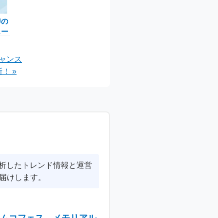
Uの
スー
な割
チャンス
！ »
分析したトレンド情報と運営
届けします。