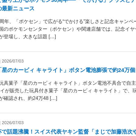
で盛り上がるポケモン30周年──「でかける」グッズと
の最新ニュース
0周年、「ポケセン」で広がる“でかける”楽しさと記念キャンペー
国のポケモンセンター（ポケセン）や関連店舗では、記念イヤ
が登場し、大きな話題 […]
|
2026/07/03
「星のカービィ キャライト」ボタン電池膨張で約24万
玩具菓子「星のカービィ キャライト」ボタン電池不具合で自
ダイが販売した玩具付き菓子「星のカービィ キャライト」で、
確認され、約24万48 […]
|
2026/07/03
杯で話題沸騰！スイス代表ヤキン監督「まじで加藤浩次