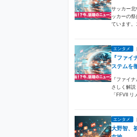
サッカー北
ッカーの祭
ています。
エンタメ
『ファイ
ステムを
『ファイナ
さしく解説
「FFVII 
エンタメ
大野智、