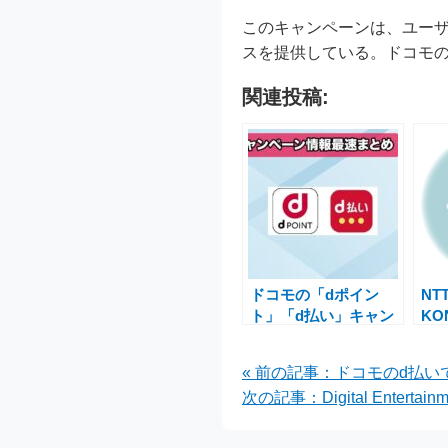
このキャンペーンは、ユー
スを提供している。ドコモ
関連投稿:
ドコモの「dポイン
NT
ト」「d払い」キャン
KO
ペーンでお得な特典を
ピ
手に入れるチャンス
で
« 前の記事：ドコモのd払い
ン
次の記事：Digital Ente