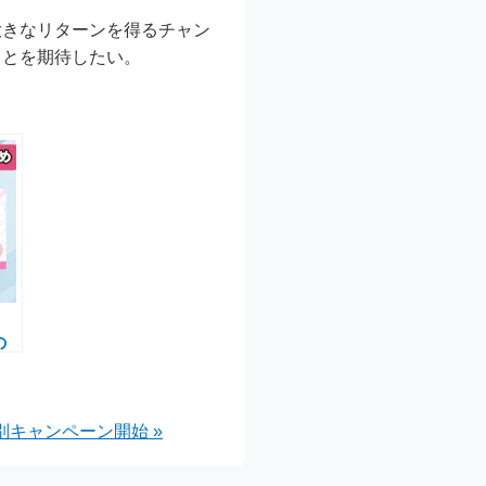
大きなリターンを得るチャン
ことを期待したい。
と
の
ャ
ポイ
施中
e」特別キャンペーン開始 »