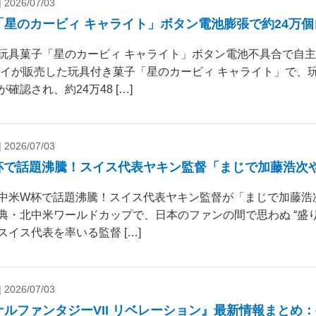
|
2026/07/03
「星のカービィ キャライト」ボタン電池膨張で約24万
玩具菓子「星のカービィ キャライト」ボタン電池不具合で自
ダイが販売した玩具付き菓子「星のカービィ キャライト」で、
確認され、約24万48 […]
|
2026/07/03
杯で話題沸騰！スイス代表ヤキン監督「まじで加藤浩次
中米W杯で話題沸騰！スイス代表ヤキン監督が「まじで加藤浩
典・北中米ワールドカップで、日本のファンの間で思わぬ “盛り
スイス代表を率いる監督 […]
|
2026/07/03
ナルファンタジーVII リベレーション』最新情報まとめ