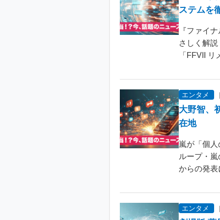
ステムを
『ファイナ
さしく解説
「FFVII 
エンタメ
大野智、
在地
嵐が「個人
ループ・嵐
からの発表
エンタメ