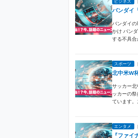
ビジネス
バンダイ
バンダイの
かけ バン
する不具合が
スポーツ
北中米W
サッカー北
ッカーの祭
ています。
エンタメ
『ファイ