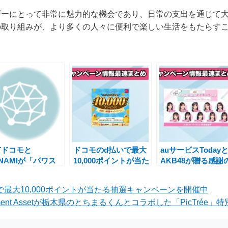
ザーにとって非常に魅力的な機会であり、日常の支出を通じて
の取り組みが、より多くの人々に便利で楽しい生活をもたらす
Tドコモと
ドコモのd払いで最大
auサービスToday
NAMIが「パワス
10,000ポイントが当た
AKB48が贈る感謝
・ポイントクラブ」
る抽選キャンペーンを
1,000万再生突破キ
dポイント導入キャ
開催中
ンペーン、Ponta
で最大10,000ポイントが当たる抽選キャンペーンを開催中
ペーン開催
ントプレゼント実
rtainment Assetが栃木県のとちまるくんとコラボした「PicTré