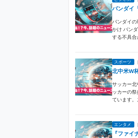
バンダイ
バンダイの
かけ バン
する不具合が
スポーツ
北中米W
サッカー北
ッカーの祭
ています。
エンタメ
『ファイ