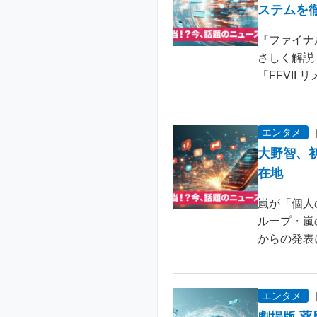
ステムを
『ファイナ
さしく解説
「FFVII 
エンタメ
大野智、
在地
嵐が「個人
ループ・嵐
からの発表
エンタメ