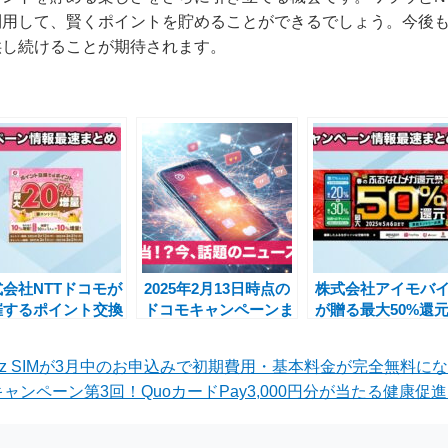
利用して、賢くポイントを貯めることができるでしょう。今後
供し続けることが期待されます。
式会社NTTドコモが
2025年2月13日時点の
株式会社アイモバ
催するポイント交換
ドコモキャンペーンま
が贈る最大50%還
大20％増量のdポ
とめ – d払い最大
2025春のふるなび
ントキャンペーンの
999％還元やポイント
ガ還元祭の開催
oTBiz SIMが3月中のお申込みで初期費用・基本料金が完全無料
案内
増量キャンペーン
ャンペーン第3回！QuoカードPay3,000円分が当たる健康促進