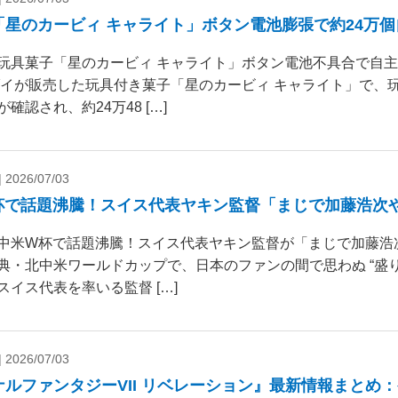
「星のカービィ キャライト」ボタン電池膨張で約24万
玩具菓子「星のカービィ キャライト」ボタン電池不具合で自
ダイが販売した玩具付き菓子「星のカービィ キャライト」で、
確認され、約24万48 […]
|
2026/07/03
杯で話題沸騰！スイス代表ヤキン監督「まじで加藤浩次
中米W杯で話題沸騰！スイス代表ヤキン監督が「まじで加藤浩
典・北中米ワールドカップで、日本のファンの間で思わぬ “盛り
スイス代表を率いる監督 […]
|
2026/07/03
ナルファンタジーVII リベレーション』最新情報まとめ