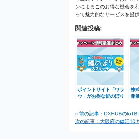
ンによるこのお得な機会を
って魅力的なサービスを提
関連投稿:
ポイントサイト「ワラ
株
ウ」がお得な鯉のぼり
開
スクラッチキャンペー
で最
ンを実施中
イ
« 前の記事：DXHUBのI
ご
次の記事：大阪府の健活10キ