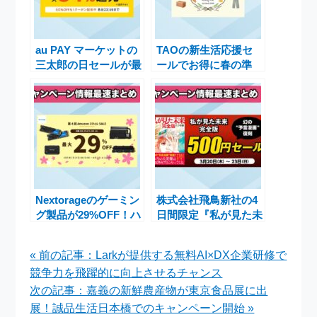
au PAY マーケットの
TAOの新生活応援セ
三太郎の日セールが最
ールでお得に春の準
大50%割引！人気ブラ
備！期間限定クーポン
ンドのヘアケア商品や
やJCB割引を活用しよ
母の日ギフトもお得に
う
購入可能
Nextorageのゲーミン
株式会社飛鳥新社の4
グ製品が29%OFF！ハ
日間限定『私が見た未
ードライン事前セール
来 完全版』500円セ
およびAmazonスマイ
ールの魅力
« 前の記事：Larkが提供する無料AI×DX企業研修で
ルSALE開催のお知ら
競争力を飛躍的に向上させるチャンス
せ
次の記事：嘉義の新鮮農産物が東京食品展に出
展！誠品生活日本橋でのキャンペーン開始 »