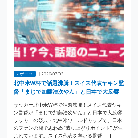
スポーツ
|
2026/07/03
北中米W杯で話題沸騰！スイス代表ヤキン監
督「まじで加藤浩次やん」と日本で大反響
サッカー北中米W杯で話題沸騰！スイス代表ヤキ
ン監督が「まじで加藤浩次やん」と日本で大反響
サッカーの祭典・北中米ワールドカップで、日本
のファンの間で思わぬ “盛り上がりポイント” が生
まれています。スイス代表を率いる監督 […]