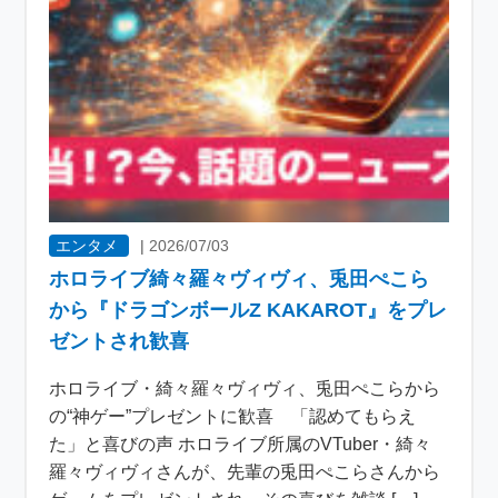
エンタメ
|
2026/07/03
ホロライブ綺々羅々ヴィヴィ、兎田ぺこら
から『ドラゴンボールZ KAKAROT』をプレ
ゼントされ歓喜
ホロライブ・綺々羅々ヴィヴィ、兎田ぺこらから
の“神ゲー”プレゼントに歓喜 「認めてもらえ
た」と喜びの声 ホロライブ所属のVTuber・綺々
羅々ヴィヴィさんが、先輩の兎田ぺこらさんから