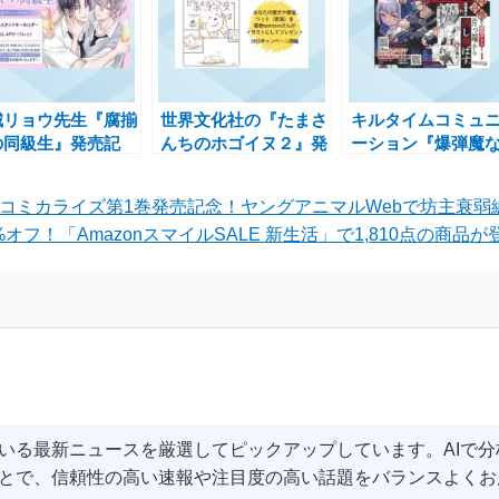
城リョウ先生『腐揃
世界文化社の『たまさ
キルタイムコミュ
の同級生』発売記
んちのホゴイヌ２』発
ーション『爆弾魔
！直筆サイン入り商
売記念！愛犬・愛猫イ
兵』発売記念！サ
が当たるキャンペー
ラストプレゼントキャ
色紙が当たるキャ
」コミカライズ第1巻発売記念！ヤングアニマルWebで坊主衰
実施中
ンペーン開催
ーン開催中
%オフ！「AmazonスマイルSALE 新生活」で1,810点の商品
いる最新ニュースを厳選してピックアップしています。AIで
とで、信頼性の高い速報や注目度の高い話題をバランスよくお