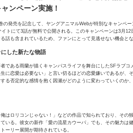
キャンペーン実施！
巻の発売を記念して、ヤングアニマルWebが特別なキャンペ
、同サイトにて3話が無料で公開される。このキャンペーンは3月1
なる話も含まれているため、ファンにとって見逃せない機会と
台にした新たな物語
者である雨蘭が描くキャンパスライフを舞台にしたSFラブコ
人生に恋愛は必要ない」と言い切るほどの恋愛嫌いであるが、
対する否定的な感情を抱く因瀬がどのように変わっていくのか
「俺はロリコンじゃない！」などの作品で知られており、その
ている。彼女の新作「愛の流星カウーパ」でも、その魅力は健
ストーリー展開が期待されている。