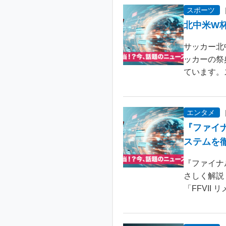
スポーツ
北中米W
サッカー北
ッカーの祭
ています。
エンタメ
『ファイ
ステムを
『ファイナ
さしく解説
「FFVII 