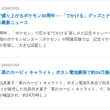
|
2026/07/03
で盛り上がるポケモン30周年──「でかける」グッズと
の最新ニュース
0周年、「ポケセン」で広がる“でかける”楽しさと記念キャンペー
国のポケモンセンター（ポケセン）や関連店舗では、記念イヤ
が登場し、大きな話題 […]
|
2026/07/03
「星のカービィ キャライト」ボタン電池膨張で約24万
玩具菓子「星のカービィ キャライト」ボタン電池不具合で自
ダイが販売した玩具付き菓子「星のカービィ キャライト」で、
確認され、約24万48 […]