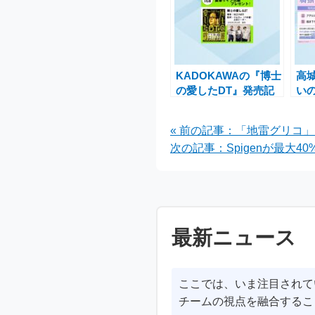
KADOKAWAの『博士
高
の愛したDT』発売記
い
念！谷口つばさらサイ
念
ン色紙プレゼントキャ
品
« 前の記事：「地雷グリコ
ンペーン
ン
次の記事：Spigenが最大40
最新ニュース
ここでは、いま注目されて
チームの視点を融合するこ