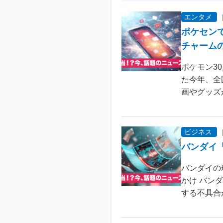
エンタメ
ポケセン
チャーム
ポケモン3
た今年、全
画やグッズ
ビジネス
バンダイ
バンダイの
かけ バン
する不具合が