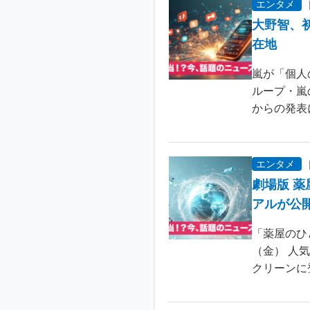
エンタメ
大野智、
在地
嵐が「個人
ループ・嵐
からの発表
エンタメ
劇場版 
アルが公
「薬屋のひ
（金） 人
クリーンに