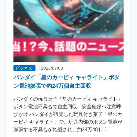
ビジネス
|
2026/07/03
バンダイ「星のカービィ キャライト」ボタ
ン電池膨張で約24万個自主回収
バンダイの玩具菓子「星のカービィ キャライト」
ボタン電池不具合で自主回収 安全確保へ注意呼
びかけ バンダイが販売した玩具付き菓子「星のカ
ービィ キャライト」で、玩具内部のボタン電池が
膨張する不具合が確認され、約24万48 […]