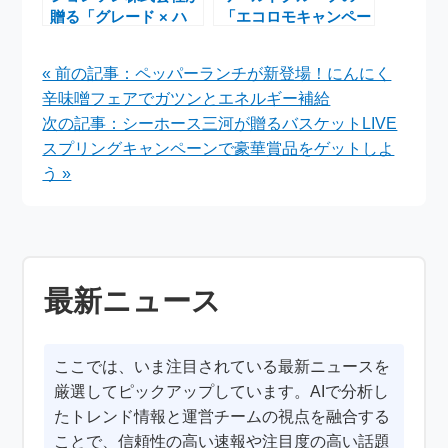
贈る「グレード × ハ
「エコロモキャンペー
ローキティ キャンペ
ン」16年目、衣料品
ーン」の魅力と特典
引き取りで社会貢献を
« 前の記事：ペッパーランチが新登場！にんにく
推進
辛味噌フェアでガツンとエネルギー補給
次の記事：シーホース三河が贈るバスケットLIVE
スプリングキャンペーンで豪華賞品をゲットしよ
う »
最新ニュース
ここでは、いま注目されている最新ニュースを
厳選してピックアップしています。AIで分析し
たトレンド情報と運営チームの視点を融合する
ことで、信頼性の高い速報や注目度の高い話題