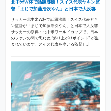
北中米W杯で話題沸騰！スイス代表ヤキン監
督「まじで加藤浩次やん」と日本で大反響
サッカー北中米W杯で話題沸騰！スイス代表ヤキ
ン監督が「まじで加藤浩次やん」と日本で大反響
サッカーの祭典・北中米ワールドカップで、日本
のファンの間で思わぬ “盛り上がりポイント” が生
まれています。スイス代表を率いる監督 […]