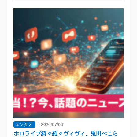
エンタメ
|
2026/07/03
ホロライブ綺々羅々ヴィヴィ、兎田ぺこら