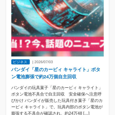
ビジネス
|
2026/07/03
バンダイ「星のカービィ キャライト」ボタ
ン電池膨張で約24万個自主回収
バンダイの玩具菓子「星のカービィ キャライト」
ボタン電池不具合で自主回収 安全確保へ注意呼
びかけ バンダイが販売した玩具付き菓子「星のカ
ービィ キャライト」で、玩具内部のボタン電池が
膨張する不具合が確認され、約24万48 […]