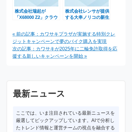
株式会社瑞起が
株式会社レンサが提供
「X68000 Z2」クラウ
する大串ノリコの新生
ドファンディング達成
活応援キャンペーンで
感謝セールを実施！特
開運を手に入れよう
« 前の記事：カワサキプラザが実施する特別クレ
別価格商品多数展開
ジットキャンペーンで夢のバイク購入を実現
次の記事：カワサキが2025年に二輪免許取得を応
援する新しいキャンペーンを開始 »
最新ニュース
ここでは、いま注目されている最新ニュースを
厳選してピックアップしています。AIで分析し
たトレンド情報と運営チームの視点を融合する