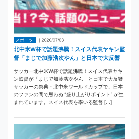
スポーツ
|
2026/07/03
北中米W杯で話題沸騰！スイス代表ヤキン監
督「まじで加藤浩次やん」と日本で大反響
サッカー北中米W杯で話題沸騰！スイス代表ヤキ
ン監督が「まじで加藤浩次やん」と日本で大反響
サッカーの祭典・北中米ワールドカップで、日本
のファンの間で思わぬ “盛り上がりポイント” が生
まれています。スイス代表を率いる監督 […]