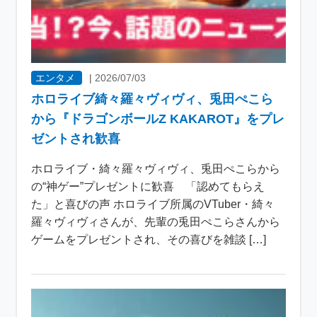
エンタメ
|
2026/07/03
ホロライブ綺々羅々ヴィヴィ、兎田ぺこら
から『ドラゴンボールZ KAKAROT』をプレ
ゼントされ歓喜
ホロライブ・綺々羅々ヴィヴィ、兎田ぺこらから
の“神ゲー”プレゼントに歓喜 「認めてもらえ
た」と喜びの声 ホロライブ所属のVTuber・綺々
羅々ヴィヴィさんが、先輩の兎田ぺこらさんから
ゲームをプレゼントされ、その喜びを雑談 […]