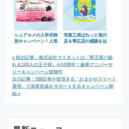
シェアカメの入学式特
写真工房ぱれっと旭川
別キャンペーン！人気
店＆帯広店の感謝を込
カメラを1,000円OFF
めたサンキューセール
でレンタルしよう
開催中！3月末までの
« 前の記事：株式会社マイネットの『夢王国と眠
特別価格
れる100人の王子様』が10周年！豪華アニバーサ
リーキャンペーン開催中
次の記事：SBI証券が提供する「おまかせスマート
運用」で資産形成をサポートするキャンペーン開
始 »