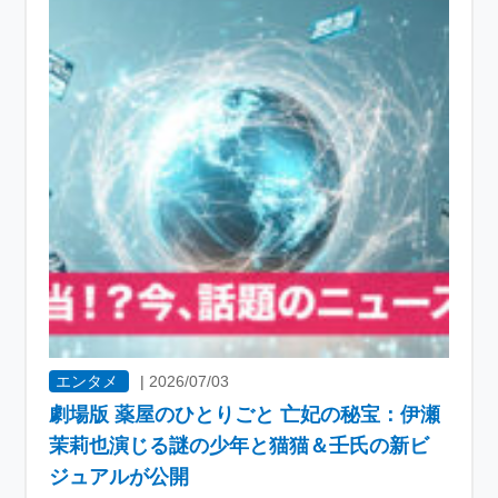
エンタメ
|
2026/07/03
劇場版 薬屋のひとりごと 亡妃の秘宝：伊瀬
茉莉也演じる謎の少年と猫猫＆壬氏の新ビ
ジュアルが公開