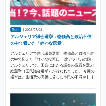
政治
|
2026/07/03
アルジェリア議会選挙：物価高と政治不信
の中で響いた「静かな民意」
アルジェリアで国会議員選挙 物価高と政治不信
の中で迎えた「静かな投票日」 北アフリカの国・
アルジェリアで、国会にあたる議会の議員を選ぶ
総選挙（国民議会選挙）が行われました。 今回の
選挙は、生活費の高騰に苦しむ市民の不満や […]