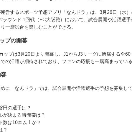
運営するスポーツ予想アプリ「なんドラ」は、3月26日（水）
1stラウンド 1回戦（FC大阪戦）において、試合展開や活躍選
より一層試合を楽しむことができる。
カップの開幕
カップは3月20日より開幕し、J1からJ3リーグに所属する全6
会での活躍が期待されており、ファンの応援も一層高まってい
内容
ために「なんドラ」では、試合展開や活躍選手の予想を募集し
磐田の選手は？
ルが決まる時間帯は？
ト数は10本以上か？
は？