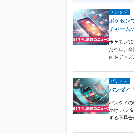
エンタメ
ポケセン
チャーム
ポケモン3
た今年、全
画やグッズ
ビジネス
バンダイ
バンダイの
かけ バン
する不具合が