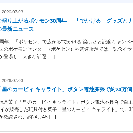
|
2026/07/03
で盛り上がるポケモン30周年──「でかける」グッズと
の最新ニュース
0周年、「ポケセン」で広がる“でかける”楽しさと記念キャンペー
国のポケモンセンター（ポケセン）や関連店舗では、記念イヤ
が登場し、大きな話題 […]
|
2026/07/03
「星のカービィ キャライト」ボタン電池膨張で約24万
玩具菓子「星のカービィ キャライト」ボタン電池不具合で自
ダイが販売した玩具付き菓子「星のカービィ キャライト」で、
確認され、約24万48 […]