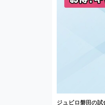
ジュビロ磐田の試