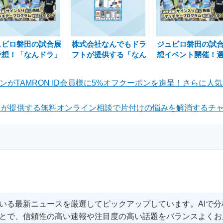
ュビロ磐田の試合展
株式会社なんでもドラ
ジュビロ磐田の試
予想！「なんドラ」
フトが提供する「なん
想イベント開催！
選手サイン入り色紙
ドラ」でアスルクラロ
直筆サイン入りプ
ゲットするチャンス
沼津の試合予想キャン
ラムが当たるチャ
ンがTAMRON ID会員様に5%オフクーポンを進呈！さらに
ペーン実施中
が提供する無料オンライン相談で片付けの悩みを解消するチャ
いる最新ニュースを厳選してピックアップしています。AIで
とで、信頼性の高い速報や注目度の高い話題をバランスよくお