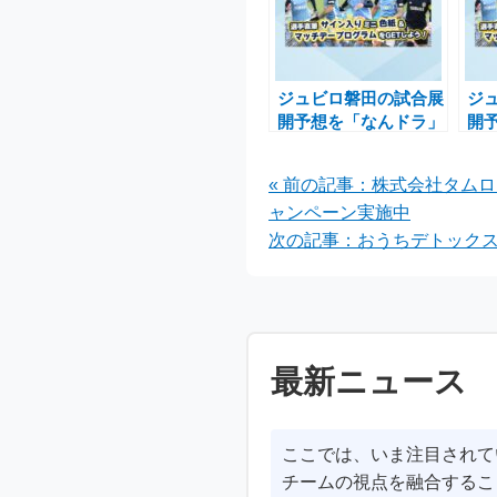
ジュビロ磐田の試合展
ジ
開予想を「なんドラ」
開
で楽しむキャンペーン
で
実施中！
を
« 前の記事：株式会社タムロ
ャンペーン実施中
次の記事：おうちデトックス
最新ニュース
ここでは、いま注目されて
チームの視点を融合するこ