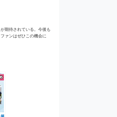
とが期待されている。今後も
。ファンはぜひこの機会に
合展