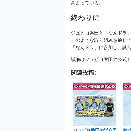
高まっている。
終わりに
ジュビロ磐田と「なんドラ
このような取り組みを通じ
「なんドラ」に参加し、試
詳細はジュビロ磐田の公式
関連投稿:
ジュビロ磐田の試合予
株