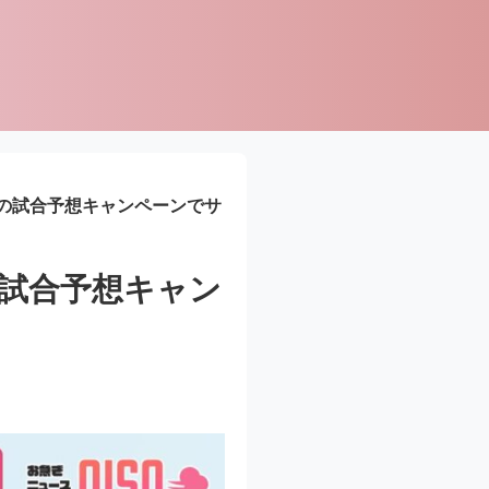
の試合予想キャンペーンでサ
試合予想キャン