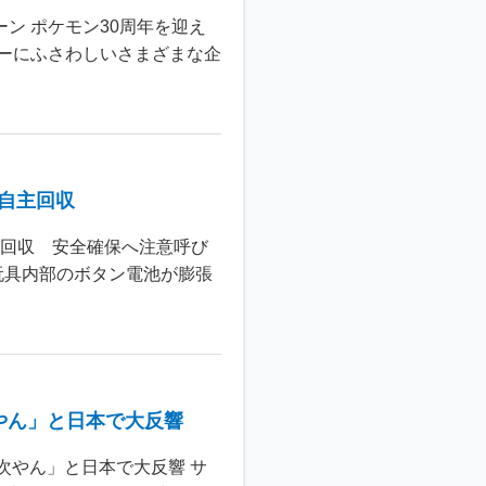
ン ポケモン30周年を迎え
ーにふさわしいさまざまな企
個自主回収
主回収 安全確保へ注意呼び
玩具内部のボタン電池が膨張
やん」と日本で大反響
次やん」と日本で大反響 サ