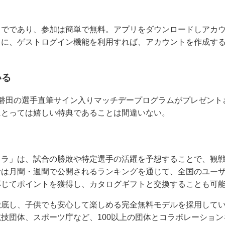
までであり、参加は簡単で無料。アプリをダウンロードしアカ
らに、ゲストログイン機能を利用すれば、アカウントを作成す
いる
ロ磐田の選手直筆サイン入りマッチデープログラムがプレゼント
にとっては嬉しい特典であることは間違いない。
ドラ」は、試合の勝敗や特定選手の活躍を予想することで、観
者は月間・週間で公開されるランキングを通じて、全国のユー
応じてポイントを獲得し、カタログギフトと交換することも可
徹底し、子供でも安心して楽しめる完全無料モデルを採用して
技団体、スポーツ庁など、100以上の団体とコラボレーショ