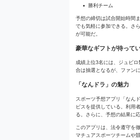
勝利チーム
予想の締切は試合開始時間
でも気軽に参加できる。さ
が可能だ。
豪華なギフトが待って
成績上位3名には、ジュビ
合は抽選となるが、ファン
「なんドラ」の魅力
スポーツ予想アプリ「なん
ビスを提供している。利用
る。さらに、予想の結果に
このアプリは、法令遵守を
マチュアスポーツチームや競