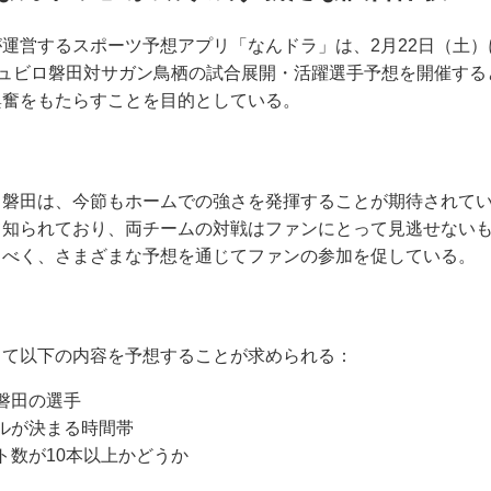
運営するスポーツ予想アプリ「なんドラ」は、2月22日（土
ジュビロ磐田対サガン鳥栖の試合展開・活躍選手予想を開催す
興奮をもたらすことを目的としている。
ロ磐田は、今節もホームでの強さを発揮することが期待されて
て知られており、両チームの対戦はファンにとって見逃せない
るべく、さまざまな予想を通じてファンの参加を促している。
して以下の内容を予想することが求められる：
磐田の選手
ルが決まる時間帯
ト数が10本以上かどうか