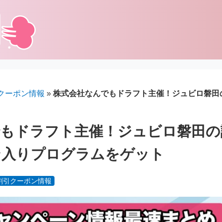
クーポン情報
»
株式会社なんでもドラフト主催！ジュビロ磐田
ト
でもドラフト主催！ジュビロ磐田の
ン入りプログラムをゲット
割引クーポン情報