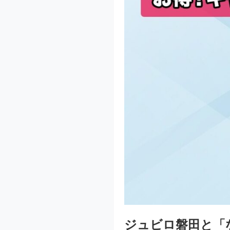
ジュビロ磐田と「