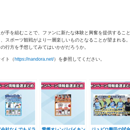
」が手を組むことで、ファンに新たな体験と興奮を提供するこ
て、スポーツ観戦がより一層楽しいものとなることが望まれる
合の行方を予想してみてはいかがだろうか。
サイト（
https://nandora.net/
）を参照してください。
式会社なんでもドラ
愛媛オレンジバイキン
ジュビロ磐田の試