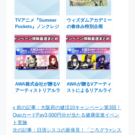
TVアニメ『Summer
ウィズダムアカデミー
Pockets』ノンクレジ
の春休み特別企画
ットOP映像100万回
「SPRING SCHOOL
再生突破記念キャンペ
2025」で新入生を応
ーン実施中
援します
AWA株式会社が贈るV
AWAが贈るVアーティ
アーティストリアルラ
ストによるリアルライ
イブ『AWA
ブ『AWA
UPSTREAM 2025
UPSTREAM 2025
« 前の記事：大阪府の健活10キャンペーン第3回！
SPRING』の魅力と選
SPRING』出演者イン
QuoカードPay3,000円分が当たる健康促進イベン
曲プレイリスト公開
タビューとプレイリス
ト公開
ト実施
次の記事：日清シスコの新発見！「ごろグラ×シス