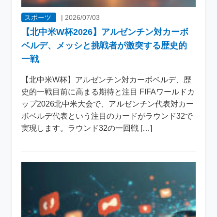
スポーツ
|
2026/07/03
【北中米W杯2026】アルゼンチン対カーボ
ベルデ、メッシと挑戦者が激突する歴史的
一戦
【北中米W杯】アルゼンチン対カーボベルデ、歴
史的一戦目前に高まる期待と注目 FIFAワールドカ
ップ2026北中米大会で、アルゼンチン代表対カー
ボベルデ代表という注目のカードがラウンド32で
実現します。ラウンド32の一回戦 […]