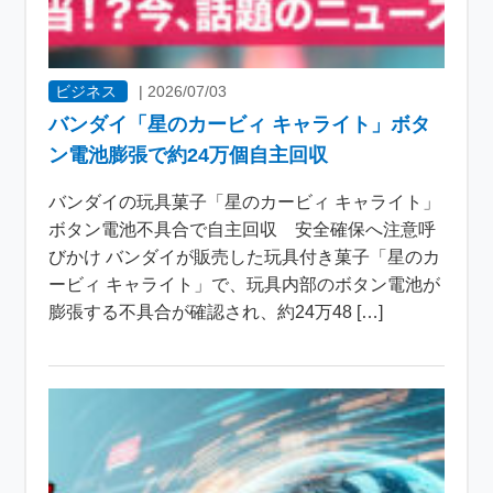
ビジネス
|
2026/07/03
バンダイ「星のカービィ キャライト」ボタ
ン電池膨張で約24万個自主回収
バンダイの玩具菓子「星のカービィ キャライト」
ボタン電池不具合で自主回収 安全確保へ注意呼
びかけ バンダイが販売した玩具付き菓子「星のカ
ービィ キャライト」で、玩具内部のボタン電池が
膨張する不具合が確認され、約24万48 […]