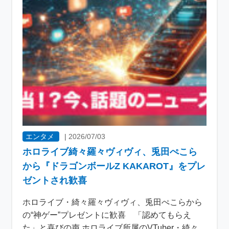
エンタメ
|
2026/07/03
ホロライブ綺々羅々ヴィヴィ、兎田ぺこら
から『ドラゴンボールZ KAKAROT』をプレ
ゼントされ歓喜
ホロライブ・綺々羅々ヴィヴィ、兎田ぺこらから
の“神ゲー”プレゼントに歓喜 「認めてもらえ
た」と喜びの声 ホロライブ所属のVTuber・綺々