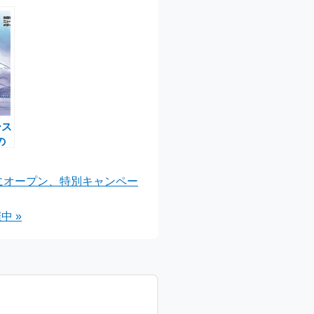
ース
の
か
たにオープン、特別キャンペー
 »