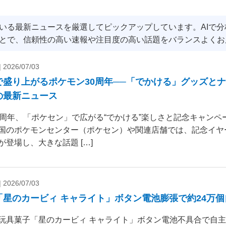
いる最新ニュースを厳選してピックアップしています。AIで
とで、信頼性の高い速報や注目度の高い話題をバランスよくお
|
2026/07/03
で盛り上がるポケモン30周年──「でかける」グッズと
の最新ニュース
0周年、「ポケセン」で広がる“でかける”楽しさと記念キャンペー
国のポケモンセンター（ポケセン）や関連店舗では、記念イヤ
が登場し、大きな話題 […]
|
2026/07/03
「星のカービィ キャライト」ボタン電池膨張で約24万
玩具菓子「星のカービィ キャライト」ボタン電池不具合で自