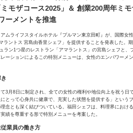
ミモザコース2025」＆ 創業200周年ミ
パワーメントを推進
ミアムライフスタイルホテル『プルマン東京田町』が、国際女
t. アマラントス 宮島由香里シェフ」を提供することを発表した。期
シュラン1つ星のレストラン「アマラントス」の宮島シェフと、
ボレーションによるこの特別メニューは、女性のエンパワーメ
輝き
て3月8日に制定され、全ての女性の権利や地位向上を祝う日
員にとって心身共に健康で、充実した状態を提供する」という
の理念とも深く結びついている。福田シェフは、料理界におけ
と実績を尊重する形で特別メニューを考案した。
性従業員の働き方