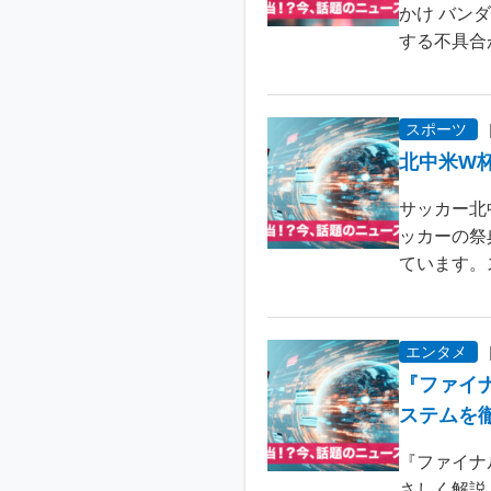
かけ バン
する不具合が
スポーツ
北中米W
サッカー北
ッカーの祭
ています。
エンタメ
『ファイ
ステムを
『ファイナ
さしく解説