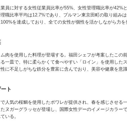
業員に対する女性従業員比率が55%、女性管理職比率が42%
理職比率平均は12.7%であり、プルマン東京田町の取り組み
100%を達成しており、全ての女性が個性を活かしながら力
菜
ラム肉を使用した料理が登場する。福田シェフが考案したこの
ある一皿で、特に柔らかくて食べやすい「ロイン」を使用した
女性に不足しがちな鉄分を豊富に含んでおり、美容や健康を意
ザート
アで人気の桜鯛を使用したポワレが提供され、春を感じさせる
したヌガーグラッセが登場し、国際女性デーのイメージカラー
れている。