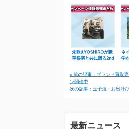
朱歌&YOSHIROが豪
ネ
華客演と共に贈る2nd
学が
アルバム
ス
「Emotions2」2025
語
« 前の記事：ブランド買取専
年2月28日配信決定
ン開催中
次の記事：玉子焼・お出汁ひ
最新ニュース