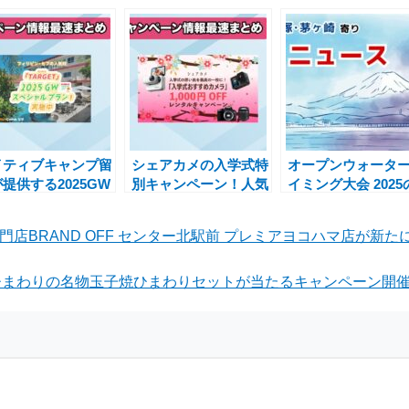
イティブキャンプ留
シェアカメの入学式特
オープンウォータ
提供する2025GW
別キャンペーン！人気
イミング大会 2025
ペシャルプランで英
カメラを1,000円OFF
エントリーはいつ
力を短期間で向上
でレンタルしよう
ら？
門店BRAND OFF センター北駅前 プレミアヨコハマ店が新
まわりの名物玉子焼ひまわりセットが当たるキャンペーン開催中