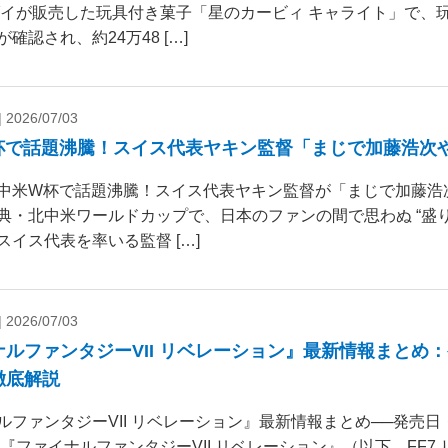
ダイが販売した玩具付き菓子「星のカービィ キャライト」で、
確認され、約24万48 […]
|
2026/07/03
杯で話題沸騰！スイス代表ヤキン監督「まじで加藤浩次
中米W杯で話題沸騰！スイス代表ヤキン監督が「まじで加藤浩
典・北中米ワールドカップで、日本のファンの間で思わぬ “盛り
スイス代表を率いる監督 […]
|
2026/07/03
ナルファンタジーVII リベレーション』最新情報まとめ
徹底解説
ルファンタジーVII リベレーション』最新情報まとめ──発売
 『ファイナルファンタジーVII リベレーション』（以下、FF7