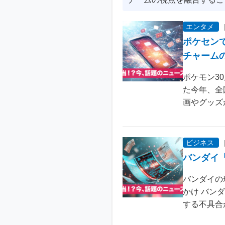
エンタメ
ポケセン
チャーム
ポケモン3
た今年、全
画やグッズ
ビジネス
バンダイ
バンダイの
かけ バン
する不具合が