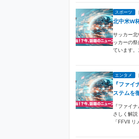
スポーツ
北中米W
サッカー北
ッカーの祭
ています。
エンタメ
『ファイ
ステムを
『ファイナ
さしく解説
「FFVII 