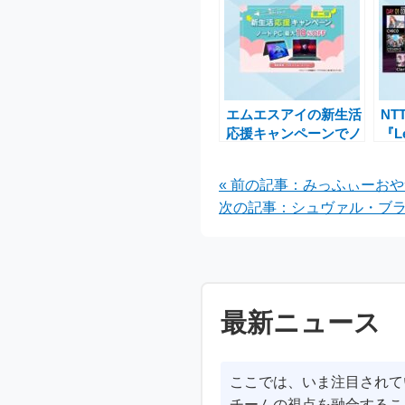
エムエスアイの新生活
NT
応援キャンペーンでノ
『Le
ートPCが最大
ULT
18%OFF！お得なチャ
20
« 前の記事：みっふぃーお
ンス
ン
次の記事：シュヴァル・ブラン 
決
最新ニュース
ここでは、いま注目されて
チームの視点を融合するこ