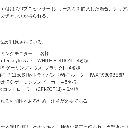
Ultra 7および9プロセッサー (シリーズ2) を購入した場合、
くのチャンスが得られる。
景品が用意されている。
 ゲーミングモニター – 1名様
ro Tenkeyless JP – WHITE EDITION – 4名様
X PLUS ゲーミングマウス [ブラック] – 4名様
n Wi-Fi 7(11be)対応トライバンドWi-Fiルーター [WXR9300BE6P]
 2.0ch PC ゲーミングスピーカー – 5名様
スコントローラー (CFI-ZCT1J) – 6名様
される可能性があるため、注意が必要である。
する満18歳以上の方である。抽選は厳正に行われ、当選者には2