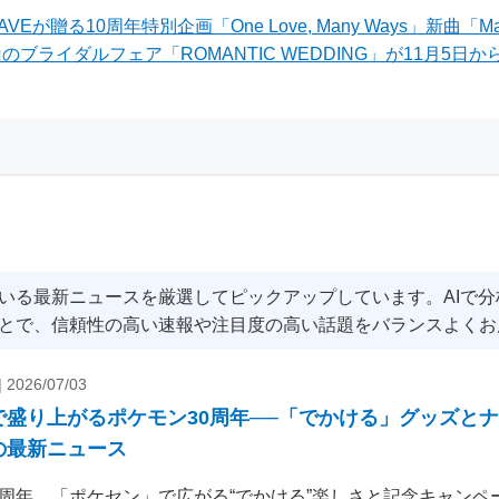
・JAXA共催、芸
ズ・柏レイソル駅名標
宇宙体験・親子体
AVEが贈る10周年特別企画「One Love, Many Ways」新曲「M
・音楽・グルメが宇
ニュース
ブライダルフェア「ROMANTIC WEDDING」が11月5日
と交差する無料イベ
ト総力特集
いる最新ニュースを厳選してピックアップしています。AIで
とで、信頼性の高い速報や注目度の高い話題をバランスよくお
|
2026/07/03
で盛り上がるポケモン30周年──「でかける」グッズと
の最新ニュース
0周年、「ポケセン」で広がる“でかける”楽しさと記念キャンペー