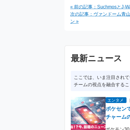
ペーン
原市
« 前の記事：SuchmosとJ-W
術
次の記事：ヴァンドーム青山の
宙
ン
ン »
最新ニュース
ここでは、いま注目されて
チームの視点を融合するこ
エンタメ
ポケセン
チャーム
ポケモン3