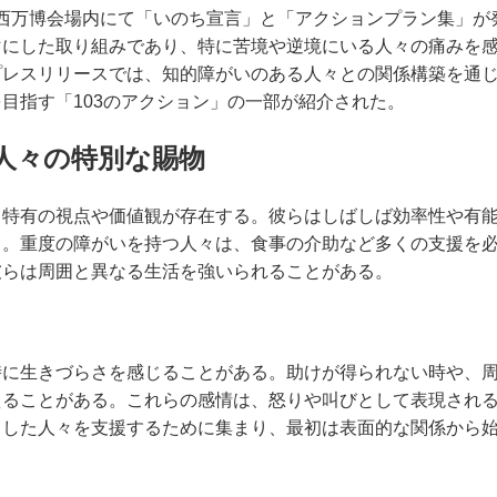
阪・関西万博会場内にて「いのち宣言」と「アクションプラン集」
マにした取り組みであり、特に苦境や逆境にいる人々の痛みを
プレスリリースでは、知的障がいのある人々との関係構築を通
目指す「103のアクション」の一部が紹介された。
人々の特別な賜物
、特有の視点や価値観が存在する。彼らはしばしば効率性や有
る。重度の障がいを持つ人々は、食事の介助など多くの支援を
彼らは周囲と異なる生活を強いられることがある。
時に生きづらさを感じることがある。助けが得られない時や、
えることがある。これらの感情は、怒りや叫びとして表現され
うした人々を支援するために集まり、最初は表面的な関係から