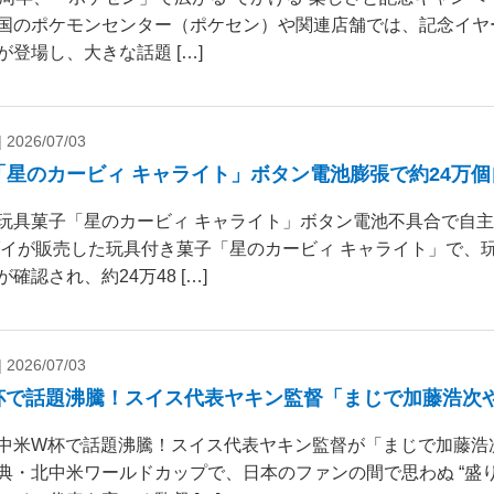
国のポケモンセンター（ポケセン）や関連店舗では、記念イヤ
が登場し、大きな話題 […]
|
2026/07/03
「星のカービィ キャライト」ボタン電池膨張で約24万
玩具菓子「星のカービィ キャライト」ボタン電池不具合で自
ダイが販売した玩具付き菓子「星のカービィ キャライト」で、
確認され、約24万48 […]
|
2026/07/03
杯で話題沸騰！スイス代表ヤキン監督「まじで加藤浩次
中米W杯で話題沸騰！スイス代表ヤキン監督が「まじで加藤浩
典・北中米ワールドカップで、日本のファンの間で思わぬ “盛り