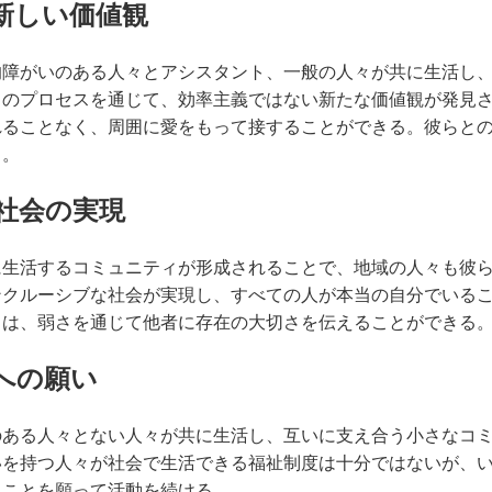
新しい価値観
的障がいのある人々とアシスタント、一般の人々が共に生活し
このプロセスを通じて、効率主義ではない新たな価値観が発見
れることなく、周囲に愛をもって接することができる。彼らと
る。
社会の実現
に生活するコミュニティが形成されることで、地域の人々も彼
ンクルーシブな社会が実現し、すべての人が本当の自分でいる
々は、弱さを通じて他者に存在の大切さを伝えることができる
への願い
のある人々とない人々が共に生活し、互いに支え合う小さなコ
いを持つ人々が社会で生活できる福祉制度は十分ではないが、
くことを願って活動を続ける。