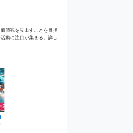
な価値観を見出すことを目指
の活動に注目が集まる。詳し
。
月
集｜
ブ・