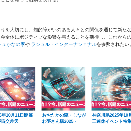
がりを大切にし、知的障がいのある人々との関係を通じて新た
社会全体にポジティブな影響を与えることを期待し、これから
シュかなの家
や
ラシュル・インターナショナル
を参照されたい
25年10月11日開催
おおたかの森・しなが
神奈川県2025年10
宇宙交差天
わ夢さん橋2025・
三連休イベント特
GAMIHARA」相模
Suicaペンギングッ
無料で楽しむライ