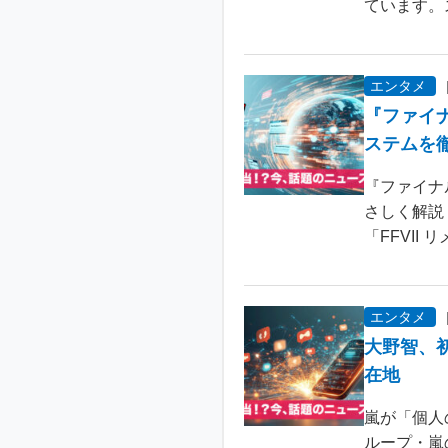
ています。
エンタメ
『ファイ
ステムを
『ファイナ
さしく解説
「FFVII 
エンタメ
大野智、
在地
嵐が「個人
ループ・嵐