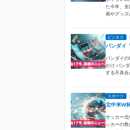
た今年、全
画やグッズ
ビジネス
バンダイ
バンダイの
かけ バン
する不具合が
スポーツ
北中米W
サッカー北
ッカーの祭