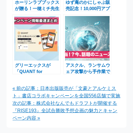
ホーリンラブブックス
ゆず庵のかにしゃぶ販
が贈る！一穂ミチ先生
売記念！10,000円アプ
と志村貴子先生直筆サ
リクーポンが当たるX
イン入りポスターが当
キャンペーン開催中
たるキャンペーン
グリーエックスが
アスクル、ランサムウ
「QUANT for
ェア攻撃から手作業で
Shops」リリース記
出荷再開 医療機関優
念、ミシュラン店招待
先で段階的復旧
« 前の記事：日本出版販売が「文豪とアルケミス
キャンペーン実施
ト」書店コラボキャンペーンを全国556店舗で実施
次の記事：株式会社なんでもドラフトが開催する
『RISE193』全試合勝敗予想企画の魅力とキャン
ペーン内容 »