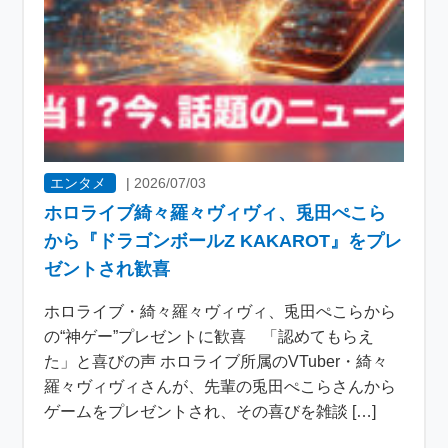
エンタメ
|
2026/07/03
ホロライブ綺々羅々ヴィヴィ、兎田ぺこら
から『ドラゴンボールZ KAKAROT』をプレ
ゼントされ歓喜
ホロライブ・綺々羅々ヴィヴィ、兎田ぺこらから
の“神ゲー”プレゼントに歓喜 「認めてもらえ
た」と喜びの声 ホロライブ所属のVTuber・綺々
羅々ヴィヴィさんが、先輩の兎田ぺこらさんから
ゲームをプレゼントされ、その喜びを雑談 […]