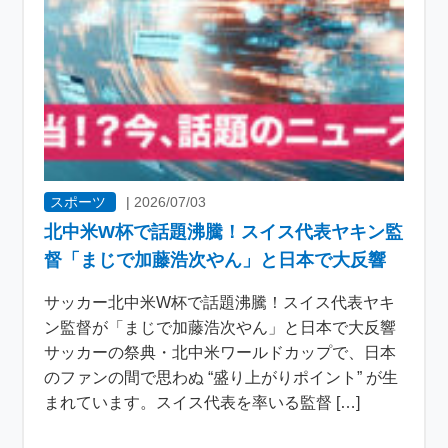
スポーツ
|
2026/07/03
北中米W杯で話題沸騰！スイス代表ヤキン監
督「まじで加藤浩次やん」と日本で大反響
サッカー北中米W杯で話題沸騰！スイス代表ヤキ
ン監督が「まじで加藤浩次やん」と日本で大反響
サッカーの祭典・北中米ワールドカップで、日本
のファンの間で思わぬ “盛り上がりポイント” が生
まれています。スイス代表を率いる監督 […]