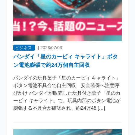
ビジネス
|
2026/07/03
バンダイ「星のカービィ キャライト」ボタ
ン電池膨張で約24万個自主回収
バンダイの玩具菓子「星のカービィ キャライト」
ボタン電池不具合で自主回収 安全確保へ注意呼
びかけ バンダイが販売した玩具付き菓子「星のカ
ービィ キャライト」で、玩具内部のボタン電池が
膨張する不具合が確認され、約24万48 […]