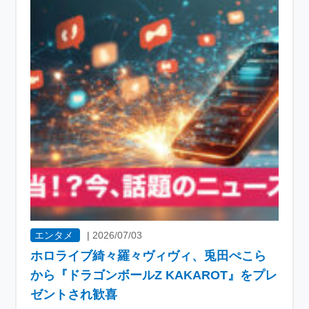
エンタメ
|
2026/07/03
ホロライブ綺々羅々ヴィヴィ、兎田ぺこら
から『ドラゴンボールZ KAKAROT』をプレ
ゼントされ歓喜