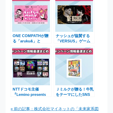
ONE COMPATHが贈
ナッシュが協賛する
る「aruku&」と
「VERSUS」ゲーム
「Spicy Candy」のコ
イベントで新規購入特
ラボキャンペーン開催
典5,000円OFFキャン
決定！
ペーン実施
NTTドコモ主催
Ｊミルクが贈る！牛乳
『Lemino presents
をテーマにしたSNS
ULTRA ANIME FES
漫画雑誌『週刊土日ミ
2025』来場者プレゼ
ルク』第2号発行
« 前の記事：株式会社マイネットの「未来家系図
ントキャンペーン実施