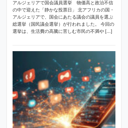
アルジェリアで国会議員選挙 物価高と政治不信
の中で迎えた「静かな投票日」 北アフリカの国・
アルジェリアで、国会にあたる議会の議員を選ぶ
総選挙（国民議会選挙）が行われました。 今回の
選挙は、生活費の高騰に苦しむ市民の不満や […]