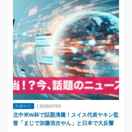
スポーツ
|
2026/07/03
北中米W杯で話題沸騰！スイス代表ヤキン監
督「まじで加藤浩次やん」と日本で大反響