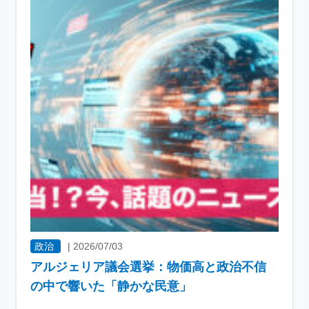
政治
|
2026/07/03
アルジェリア議会選挙：物価高と政治不信
の中で響いた「静かな民意」