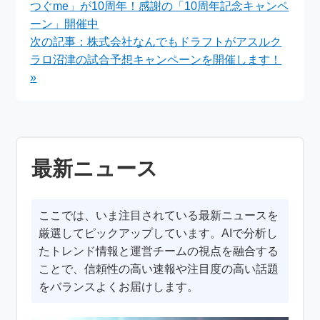
つぐme」が10周年！感謝の「10周年記念キャンペ
決定
ーン」開催中
次の記事：株式会社なんでもドラフトがアスルク
ラロ沼津の試合予想キャンペーンを開催します！
»
最新ニュース
ここでは、いま注目されている最新ニュースを
厳選してピックアップしています。AIで分析し
たトレンド情報と運営チームの視点を融合する
ことで、信頼性の高い速報や注目度の高い話題
をバランスよくお届けします。