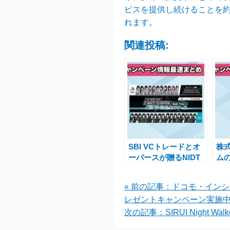
ビスを提供し続けることを
れます。
関連投稿:
SBI VCトレードとオ
株
ーバースが贈るNIDT
ム
取扱い記念、NFTプレ
ス
ゼントキャンペーンの
加
« 前の記事：ドコモ・イン
開催
施
レゼントキャンペーン実施
次の記事：SIRUI Night 