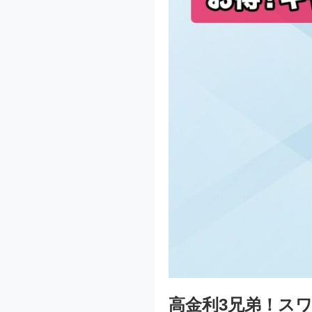
高金利3兄弟！ス