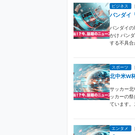
ビジネス
バンダイ
バンダイの
かけ バン
する不具合が
スポーツ
北中米W
サッカー北
ッカーの祭
ています。
エンタメ