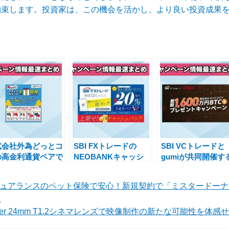
約束します。投資家は、この機会を活かし、より良い投資成果
式会社外為どっとコ
SBI FXトレードの
SBI VCトレードと
の高金利通貨ペアで
NEOBANKキャッシ
gumiが共同開催す
ワップポイントが増
ュバックキャンペーン
BTCプレゼントキ
するキャンペーン実
でお得なFX取引を体
ンペーンのご案内
シュアランスのペット保険で安心！新規契約で「ミスタードーナツ
中
験しよう
中
Walker 24mm T1.2シネマレンズで映像制作の新たな可能性を体感せ