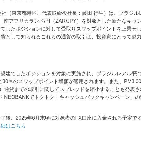
式会社（東京都港区、代表取締役社長：藤田 行生）は、ブラジルレア
Y）、南アフリカランド/円（ZAR/JPY）を対象とした新たなキ
建てしたポジションに対して受取りスワップポイントを上乗せ
通貨として知られるこれらの通貨の取引は、投資家にとって魅
規建てしたポジションを対象に実施され、ブラジルレアル/円で
で30％のスワップポイント増額が適用されます。また、PM3:00
（300万）通貨までの取引に関してスプレッドを縮小することも発
レード NEOBANKでトクトク！キャッシュバックキャンペーン
了後、2025年6月末頃に対象者のFX口座に入金される予定で
詳細はこちら
ス