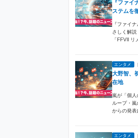
『ファイ
ステムを
『ファイナ
さしく解説
「FFVII 
エンタメ
大野智、
在地
嵐が「個人
ループ・嵐
からの発表
エンタメ