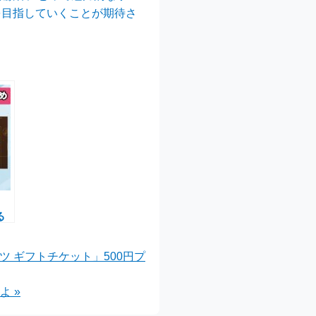
を目指していくことが期待さ
る
ャ
 ギフトチケット」500円プ
よ »