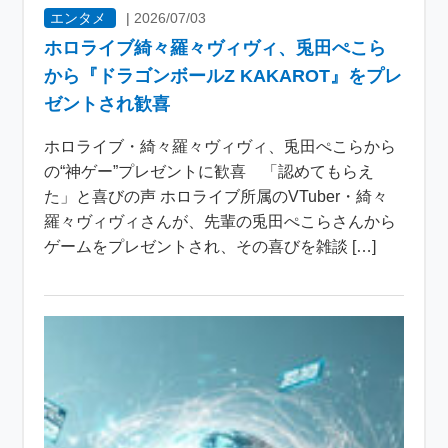
エンタメ
|
2026/07/03
ホロライブ綺々羅々ヴィヴィ、兎田ぺこら
から『ドラゴンボールZ KAKAROT』をプレ
ゼントされ歓喜
ホロライブ・綺々羅々ヴィヴィ、兎田ぺこらから
の“神ゲー”プレゼントに歓喜 「認めてもらえ
た」と喜びの声 ホロライブ所属のVTuber・綺々
羅々ヴィヴィさんが、先輩の兎田ぺこらさんから
ゲームをプレゼントされ、その喜びを雑談 […]