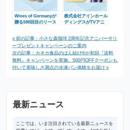
Wines of Germanyが
株式会社アインホール
贈る590回目のリース
ディングスがTVアニ
リング誕生日を祝う特
メ『薬屋のひとりご
別フェア開催中
と』とコラボキャンペ
« 前の記事：小さな森珈琲 2周年記念アニバーサリ
ーンを実施中！限定グ
ープレゼントキャンペーンのご案内
ッズや壁紙を手に入れ
よう
次の記事：カネカ食品のぱん結び®が初回『送料
無料』キャンペーンを実施、500円OFFクーポンも
付いて美味しさ満点の冷凍パン体験をお届け »
最新ニュース
ここでは、いま注目されている最新ニュースを