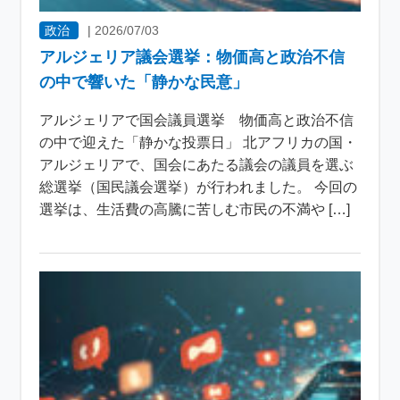
政治
|
2026/07/03
アルジェリア議会選挙：物価高と政治不信
の中で響いた「静かな民意」
アルジェリアで国会議員選挙 物価高と政治不信
の中で迎えた「静かな投票日」 北アフリカの国・
アルジェリアで、国会にあたる議会の議員を選ぶ
総選挙（国民議会選挙）が行われました。 今回の
選挙は、生活費の高騰に苦しむ市民の不満や […]