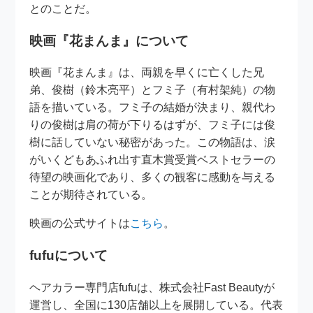
とのことだ。
映画『花まんま』について
映画『花まんま』は、両親を早くに亡くした兄
弟、俊樹（鈴木亮平）とフミ子（有村架純）の物
語を描いている。フミ子の結婚が決まり、親代わ
りの俊樹は肩の荷が下りるはずが、フミ子には俊
樹に話していない秘密があった。この物語は、涙
がいくどもあふれ出す直木賞受賞ベストセラーの
待望の映画化であり、多くの観客に感動を与える
ことが期待されている。
映画の公式サイトは
こちら
。
fufuについて
ヘアカラー専門店fufuは、株式会社Fast Beautyが
運営し、全国に130店舗以上を展開している。代表