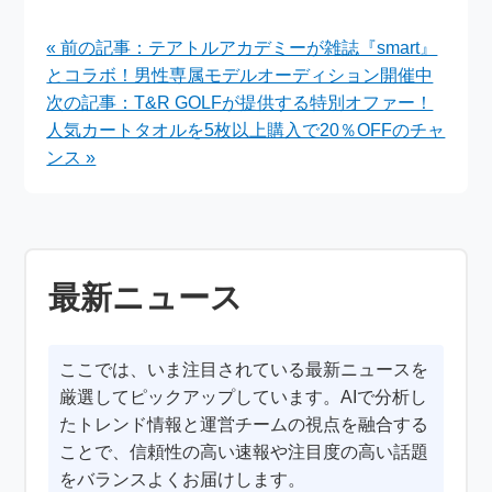
ラボ！ログインでクリ
ンペーンを実施！豪華
スタルや武器を手に入
プレゼントで笑顔を届
« 前の記事：テアトルアカデミーが雑誌『smart』
れよう
ける
とコラボ！男性専属モデルオーディション開催中
次の記事：T&R GOLFが提供する特別オファー！
人気カートタオルを5枚以上購入で20％OFFのチャ
ンス »
最新ニュース
ここでは、いま注目されている最新ニュースを
厳選してピックアップしています。AIで分析し
たトレンド情報と運営チームの視点を融合する
ことで、信頼性の高い速報や注目度の高い話題
をバランスよくお届けします。