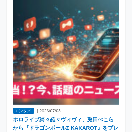
エンタメ
|
2026/07/03
ホロライブ綺々羅々ヴィヴィ、兎田ぺこら
から『ドラゴンボールZ KAKAROT』をプレ