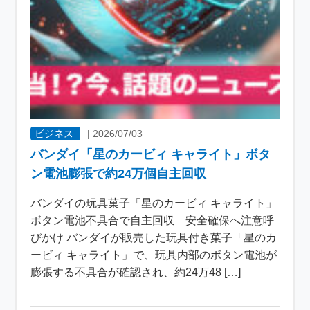
ビジネス
|
2026/07/03
バンダイ「星のカービィ キャライト」ボタ
ン電池膨張で約24万個自主回収
バンダイの玩具菓子「星のカービィ キャライト」
ボタン電池不具合で自主回収 安全確保へ注意呼
びかけ バンダイが販売した玩具付き菓子「星のカ
ービィ キャライト」で、玩具内部のボタン電池が
膨張する不具合が確認され、約24万48 […]