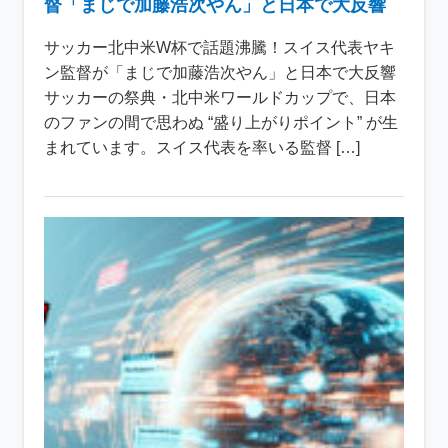
督「まじで加藤浩次やん」と日本で大反響
サッカー北中米W杯で話題沸騰！スイス代表ヤキ
ン監督が「まじで加藤浩次やん」と日本で大反響
サッカーの祭典・北中米ワールドカップで、日本
のファンの間で思わぬ “盛り上がりポイント” が生
まれています。スイス代表を率いる監督 […]