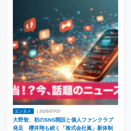
エンタメ
|
2026/07/03
大野智、初のSNS開設と個人ファンクラブ
発足 櫻井翔も続く「株式会社嵐」新体制