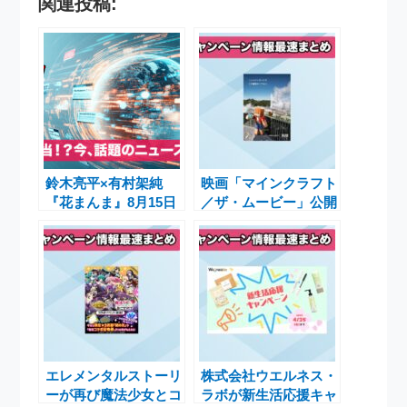
関連投稿:
鈴木亮平×有村架純
映画「マインクラフト
『花まんま』8月15日
／ザ・ムービー」公開
よりPrime Videoで見
記念！ニュージーラン
放題配信
ドツアーで特製エコバ
ッグプレゼントキャン
ペーン
エレメンタルストーリ
株式会社ウエルネス・
ーが再び魔法少女とコ
ラボが新生活応援キャ