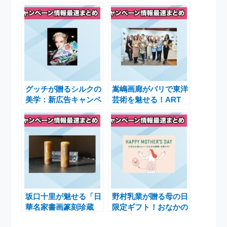
グッチが贈るシルクの
嵩嶋画廊がパリで東洋
美学：新広告キャンペ
芸術を魅せる！ART
ーン「The Art of
SHOPPING 2025特別
Silk」始動
展のご案内
坂口十里が魅せる「日
野村乳業が贈る母の日
華名家書画篆刻珍蔵
限定ギフト！おなかの
展」大阪で開催、特別
健康を守る腸活提案