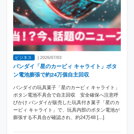
ビジネス
|
2026/07/03
バンダイ「星のカービィ キャライト」ボタ
ン電池膨張で約24万個自主回収
バンダイの玩具菓子「星のカービィ キャライト」
ボタン電池不具合で自主回収 安全確保へ注意呼
びかけ バンダイが販売した玩具付き菓子「星のカ
ービィ キャライト」で、玩具内部のボタン電池が
膨張する不具合が確認され、約24万48 […]