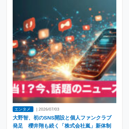
エンタメ
|
2026/07/03
大野智、初のSNS開設と個人ファンクラブ
発足 櫻井翔も続く「株式会社嵐」新体制