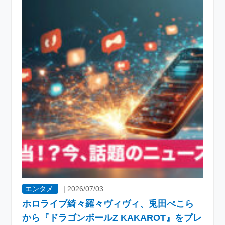
エンタメ
|
2026/07/03
ホロライブ綺々羅々ヴィヴィ、兎田ぺこら
から『ドラゴンボールZ KAKAROT』をプレ