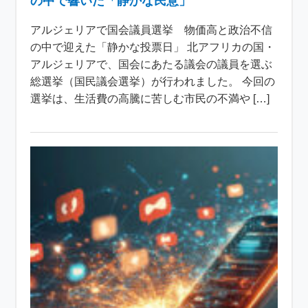
の中で響いた「静かな民意」
アルジェリアで国会議員選挙 物価高と政治不信
の中で迎えた「静かな投票日」 北アフリカの国・
アルジェリアで、国会にあたる議会の議員を選ぶ
総選挙（国民議会選挙）が行われました。 今回の
選挙は、生活費の高騰に苦しむ市民の不満や […]