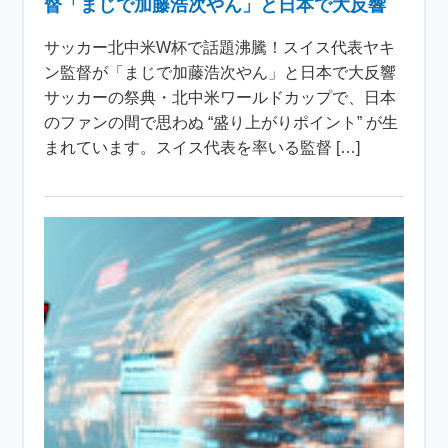
督「まじで加藤浩次やん」と日本で大反響
サッカー北中米W杯で話題沸騰！スイス代表ヤキ
ン監督が「まじで加藤浩次やん」と日本で大反響
サッカーの祭典・北中米ワールドカップで、日本
のファンの間で思わぬ “盛り上がりポイント” が生
まれています。スイス代表を率いる監督 […]