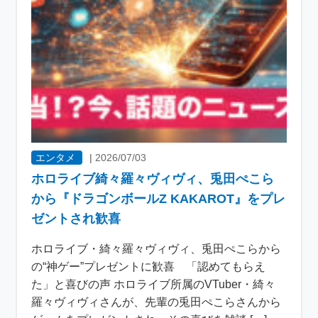
エンタメ
|
2026/07/03
ホロライブ綺々羅々ヴィヴィ、兎田ぺこら
から『ドラゴンボールZ KAKAROT』をプレ
ゼントされ歓喜
ホロライブ・綺々羅々ヴィヴィ、兎田ぺこらから
の“神ゲー”プレゼントに歓喜 「認めてもらえ
た」と喜びの声 ホロライブ所属のVTuber・綺々
羅々ヴィヴィさんが、先輩の兎田ぺこらさんから