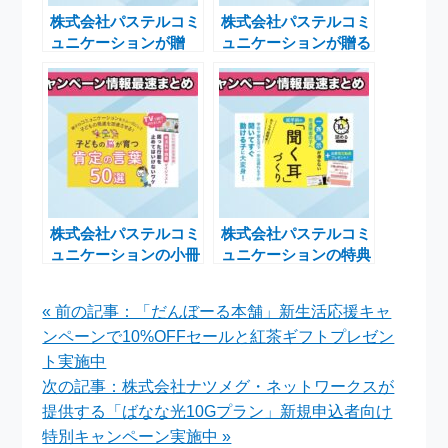
株式会社パステルコミ
株式会社パステルコミ
ュニケーションが贈
ュニケーションが贈る
る！不器用な子に最適
新学期準備に最適な吃
な文房具35選を無料
音サポート本の無料配
配布開始
布
株式会社パステルコミ
株式会社パステルコミ
ュニケーションの小冊
ュニケーションの特典
子『肯定する言葉50
動画付き小冊子再リリ
選』特典動画付きで再
ースで「聞く力」を育
« 前の記事：「だんぼーる本舗」新生活応援キャ
登場！子どもを伸ばす
むチャンス
ンペーンで10%OFFセールと紅茶ギフトプレゼン
声かけのヒントとは
ト実施中
次の記事：株式会社ナツメグ・ネットワークスが
提供する「ばなな光10Gプラン」新規申込者向け
特別キャンペーン実施中 »