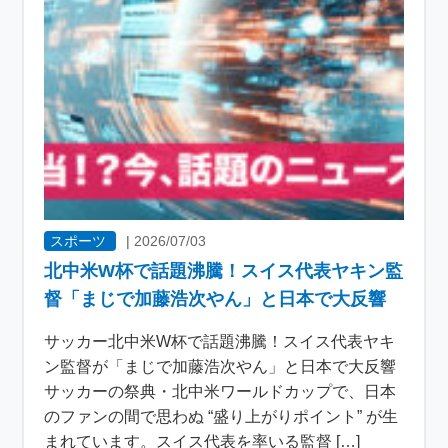
スポーツ
|
2026/07/03
北中米W杯で話題沸騰！スイス代表ヤキン監
督「まじで加藤浩次やん」と日本で大反響
サッカー北中米W杯で話題沸騰！スイス代表ヤキ
ン監督が「まじで加藤浩次やん」と日本で大反響
サッカーの祭典・北中米ワールドカップで、日本
のファンの間で思わぬ “盛り上がりポイント” が生
まれています。スイス代表を率いる監督 […]