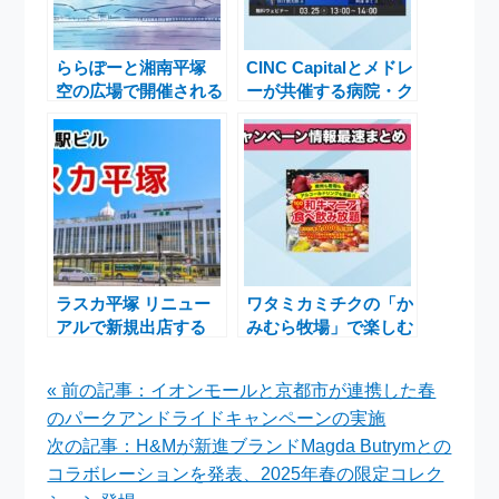
ららぽーと湘南平塚
CINC Capitalとメドレ
空の広場で開催される
ーが共催する病院・ク
イベントを知る方法
リニック事業承継セミ
は？
ナーのご案内
ラスカ平塚 リニュー
ワタミカミチクの「か
アルで新規出店する
みむら牧場」で楽しむ
「SoftBank／
卒業・入学シーズンの
Y!mobile」はどんな
贅沢食べ飲み放題体験
« 前の記事：イオンモールと京都市が連携した春
お店？
のパークアンドライドキャンペーンの実施
次の記事：H&Mが新進ブランドMagda Butrymとの
コラボレーションを発表、2025年春の限定コレク