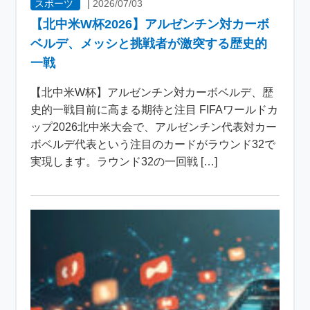
スポーツ
|
2026/07/03
【北中米W杯2026】アルゼンチン対カーボ
ベルデ、メッシと挑戦者が激突する歴史的
一戦
【北中米W杯】アルゼンチン対カーボベルデ、歴
史的一戦目前に高まる期待と注目 FIFAワールドカ
ップ2026北中米大会で、アルゼンチン代表対カー
ボベルデ代表という注目のカードがラウンド32で
実現します。ラウンド32の一回戦 […]