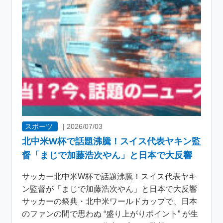
スポーツ
|
2026/07/03
北中米W杯で話題沸騰！スイス代表ヤキン監
督「まじで加藤浩次やん」と日本で大反響
サッカー北中米W杯で話題沸騰！スイス代表ヤキ
ン監督が「まじで加藤浩次やん」と日本で大反響
サッカーの祭典・北中米ワールドカップで、日本
のファンの間で思わぬ “盛り上がりポイント” が生