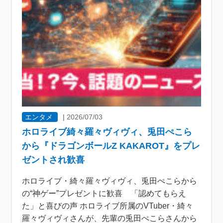
エンタメ
|
2026/07/03
ホロライブ綺々羅々ヴィヴィ、兎田ぺこら
から『ドラゴンボールZ KAKAROT』をプレ
ゼントされ歓喜
ホロライブ・綺々羅々ヴィヴィ、兎田ぺこらから
の“神ゲー”プレゼントに歓喜 「認めてもらえ
た」と喜びの声 ホロライブ所属のVTuber・綺々
羅々ヴィヴィさんが、先輩の兎田ぺこらさんから