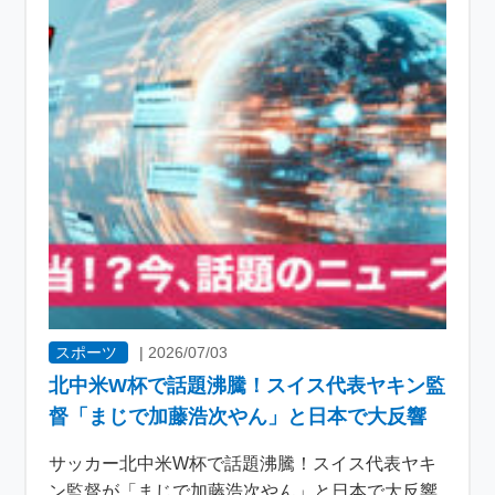
スポーツ
|
2026/07/03
北中米W杯で話題沸騰！スイス代表ヤキン監
督「まじで加藤浩次やん」と日本で大反響
サッカー北中米W杯で話題沸騰！スイス代表ヤキ
ン監督が「まじで加藤浩次やん」と日本で大反響