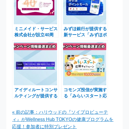
ミニメイド・サービス
みずほ銀行が提供する
株式会社が設立40周
新サービス「みずほポ
年を迎え特別キャンペ
イントモール」でお得
ーンを実施します
なポイント獲得体験を
実現
アイディルートコンサ
コモンズ投信が実施す
ルティングが提供する
る「みらいスタート応
Cognyte Luminarで
援キャンペーン」で1
脅威インテリジェンス
万円分のファンドを抽
« 前の記事：ハリウッドの『ソイプロビューテ
強化を実現
選でプレゼント
ィ』がWellness Hub TOKYOの健康プログラムを
応援！参加者に特別プレゼント