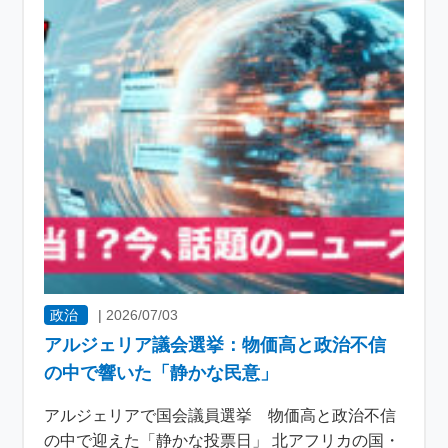
政治
|
2026/07/03
アルジェリア議会選挙：物価高と政治不信
の中で響いた「静かな民意」
アルジェリアで国会議員選挙 物価高と政治不信
の中で迎えた「静かな投票日」 北アフリカの国・