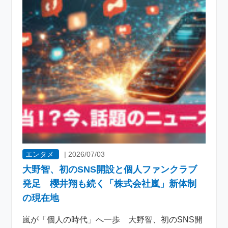
エンタメ
|
2026/07/03
大野智、初のSNS開設と個人ファンクラブ
発足 櫻井翔も続く「株式会社嵐」新体制
の現在地
嵐が「個人の時代」へ一歩 大野智、初のSNS開