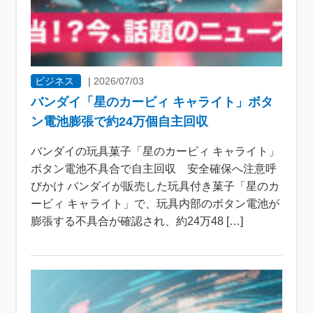
ビジネス
|
2026/07/03
バンダイ「星のカービィ キャライト」ボタ
ン電池膨張で約24万個自主回収
バンダイの玩具菓子「星のカービィ キャライト」
ボタン電池不具合で自主回収 安全確保へ注意呼
びかけ バンダイが販売した玩具付き菓子「星のカ
ービィ キャライト」で、玩具内部のボタン電池が
膨張する不具合が確認され、約24万48 […]