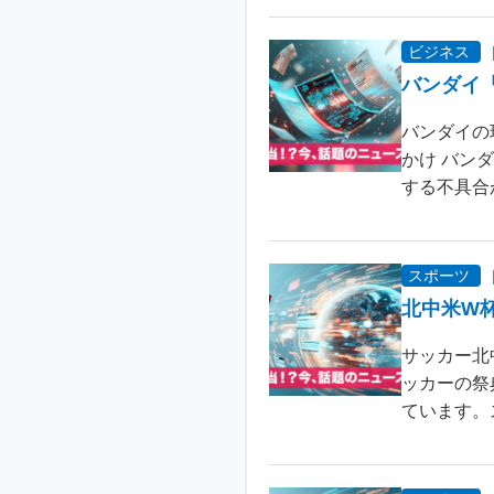
ビジネス
バンダイ
バンダイの
かけ バン
する不具合が
スポーツ
北中米W
サッカー北
ッカーの祭
ています。