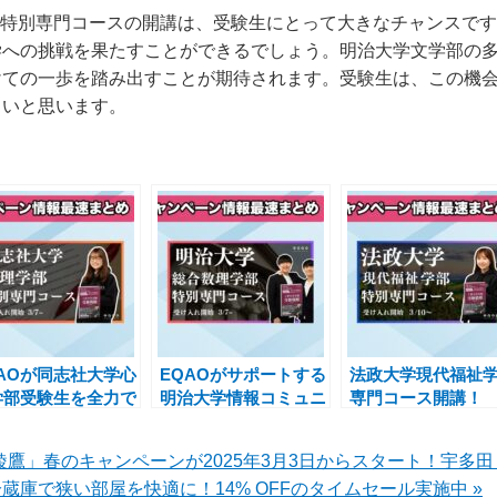
部特別専門コースの開講は、受験生にとって大きなチャンスで
への挑戦を果たすことができるでしょう。明治大学文学部の多
けての一歩を踏み出すことが期待されます。受験生は、この機
しいと思います。
QAOが同志社大学心
EQAOがサポートする
法政大学現代福祉
学部受験生を全力で
明治大学情報コミュニ
専門コース開講！
援！特別専門コース
ケーション学部特別専
EQAOが受験生を
魅力とキャンペーン
門コース受け入れ開始
サポートするキャ
綾鷹」春のキャンペーンが2025年3月3日からスタート！宇多
報
のお知らせ
ーン実施中
2L冷蔵庫で狭い部屋を快適に！14% OFFのタイムセール実施中 »