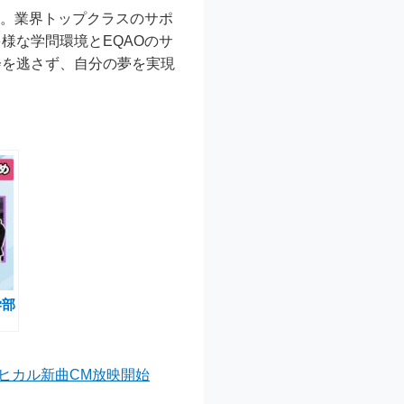
す。業界トップクラスのサポ
様な学問環境とEQAOのサ
会を逃さず、自分の夢を実現
学部
全力
ンペ
田ヒカル新曲CM放映開始