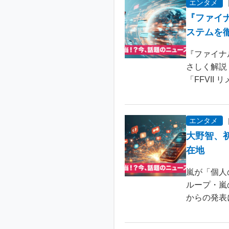
エンタメ
『ファイ
ステムを
『ファイナ
さしく解説
「FFVII 
エンタメ
大野智、
在地
嵐が「個人
ループ・嵐
からの発表