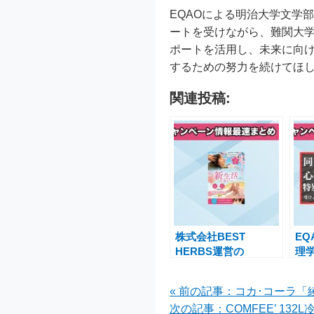
EQAOによる明治大学文学
ートを受けながら、難関大学
ポートを活用し、未来に向
するための努力を続けてほ
関連投稿:
株式会社BEST
E
HERBS運営の
理
Queenswayが新生活
支
応援リフレを4月限定
の
« 前の記事：コカ･コーラ「
でお得に提供
情
次の記事：COMFEE’ 13