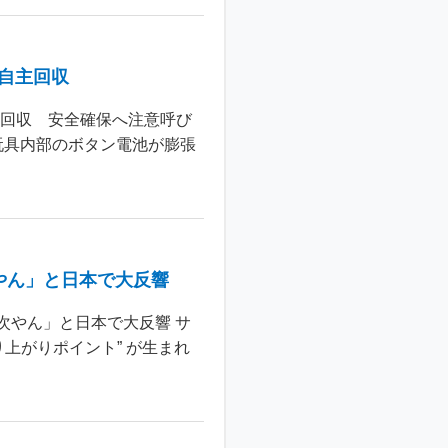
個自主回収
主回収 安全確保へ注意呼び
玩具内部のボタン電池が膨張
やん」と日本で大反響
次やん」と日本で大反響 サ
上がりポイント” が生まれ