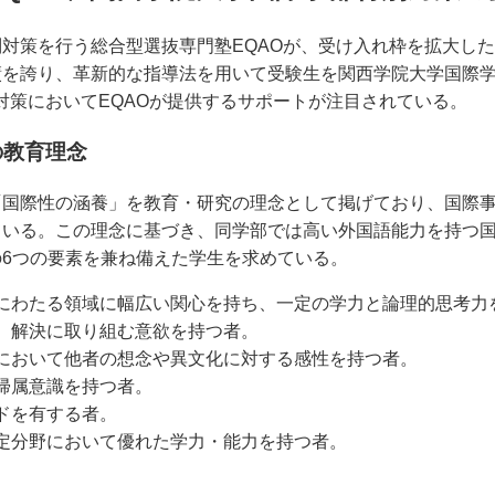
対策を行う総合型選抜専門塾EQAOが、受け入れ枠を拡大した
績を誇り、革新的な指導法を用いて受験生を関西学院大学国際
対策においてEQAOが提供するサポートが注目されている。
の教育理念
「国際性の涵養」を教育・研究の理念として掲げており、国際
ている。この理念に基づき、同学部では高い外国語能力を持つ
6つの要素を兼ね備えた学生を求めている。
にわたる領域に幅広い関心を持ち、一定の学力と論理的思考力
、解決に取り組む意欲を持つ者。
において他者の想念や異文化に対する感性を持つ者。
帰属意識を持つ者。
ドを有する者。
定分野において優れた学力・能力を持つ者。