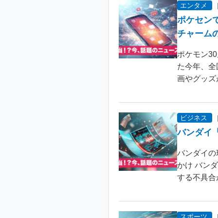
エンタメ
ポケセン
チャーム
ポケモン3
た今年、全
画やグッズ
ビジネス
バンダイ
バンダイの
かけ バン
する不具合が
スポーツ