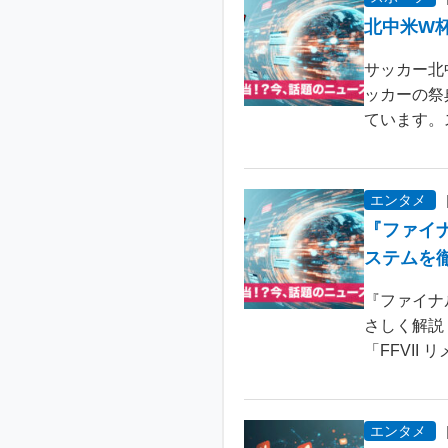
北中米W
サッカー北
ッカーの祭
ています。
エンタメ
『ファイ
ステムを
『ファイナ
さしく解説
「FFVII 
エンタメ