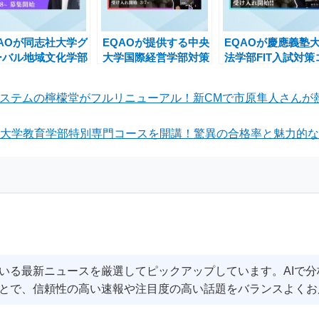
QAOが同志社大学グ
EQAOが提供する中央
EQAOが慶應義塾
ーバル地域文化学部
大学国際経営学部対策
法学部FIT入試対策
特別クラス受け入れ
クラス、増枠決定！合
ースを開始！合格
を増加し、受験生を
格を全力サポート
く支援体制
システムの檸檬堂がフルリニューアル！新CMで市原隼人さんが
力サポートします!
院大学教育学部特別専門コースを開講！驚異の合格率と魅力的な
いる最新ニュースを厳選してピックアップしています。AIで
とで、信頼性の高い速報や注目度の高い話題をバランスよくお