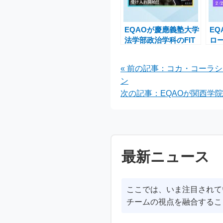
EQAOが慶應義塾大学
E
法学部政治学科のFIT
ロ
入試対策を開始！合格
の
を目指す受験生必見の
枠
« 前の記事：コカ・コーラ
キャンペーン
全
ン
次の記事：EQAOが関西学
最新ニュース
ここでは、いま注目されて
チームの視点を融合するこ