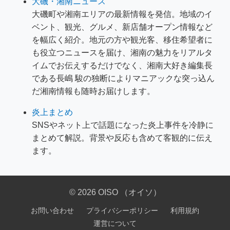
大磯・湘南ニュース
大磯町や湘南エリアの最新情報を発信。地域のイ
ベント、観光、グルメ、新店舗オープン情報など
を幅広く紹介。地元の方や観光客、移住希望者に
も役立つニュースを届け、湘南の魅力をリアルタ
イムでお伝えするだけでなく、湘南大好き編集長
である長嶋 駿の独断によりマニアックな突っ込ん
だ湘南情報も随時お届けします。
炎上まとめ
SNSやネット上で話題になった炎上事件を冷静に
まとめて解説。背景や反応も含めて客観的に伝え
ます。
© 2026 OISO （オイソ）
お問い合わせ
プライバシーポリシー
利用規約
運営について