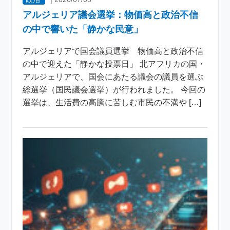
アルジェリア議会選挙：物価高と政治不信
の中で響いた「静かな民意」
アルジェリアで国会議員選挙 物価高と政治不信
の中で迎えた「静かな投票日」 北アフリカの国・
アルジェリアで、国会にあたる議会の議員を選ぶ
総選挙（国民議会選挙）が行われました。 今回の
選挙は、生活費の高騰に苦しむ市民の不満や […]