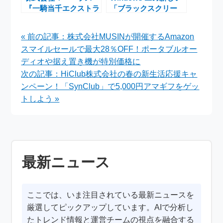
『一騎当千エクストラ
「ブラックスクリー
バースト』対抗戦イベ
ン・オブ・デス」が登
ントで大怪盗と名探偵
場！最新アップデート
« 前の記事：株式会社MUSINが開催するAmazon
の激闘開催中
で「ブルースクリー
スマイルセールで最大28％OFF！ポータブルオー
ン・オブ・デス」が消
えた理由
ディオや据え置き機が特別価格に
次の記事：HiClub株式会社の春の新生活応援キャ
ンペーン！「SynClub」で5,000円アマギフをゲッ
トしよう »
最新ニュース
ここでは、いま注目されている最新ニュースを
厳選してピックアップしています。AIで分析し
たトレンド情報と運営チームの視点を融合する