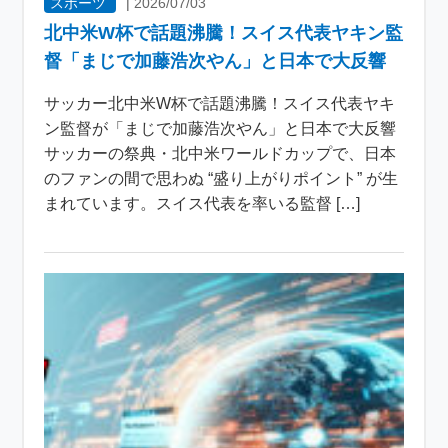
スポーツ
|
2026/07/03
北中米W杯で話題沸騰！スイス代表ヤキン監
督「まじで加藤浩次やん」と日本で大反響
サッカー北中米W杯で話題沸騰！スイス代表ヤキ
ン監督が「まじで加藤浩次やん」と日本で大反響
サッカーの祭典・北中米ワールドカップで、日本
のファンの間で思わぬ “盛り上がりポイント” が生
まれています。スイス代表を率いる監督 […]