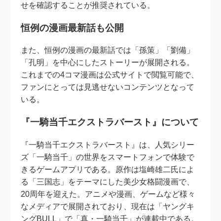
せを確認することが推奨されている。
恒例の漫画最新話も公開
また、恒例の漫画の最新話では「孫策」「劉備」
「孔明」を中心にしたストーリーが展開される。
これまでの4コマ漫画は公式サイトで閲覧可能で、
ファンにとっては見逃せないコンテンツとなって
いる。
『一騎当千エクストラバースト』について
『一騎当千エクストラバースト』は、人気シリー
ズ「一騎当千」の世界をスマートフォンで体験で
きるゲームアプリである。原作は塩崎雄二氏によ
る「三国志」をテーマにした美少女格闘漫画で、
20周年を迎えた。アニメや漫画、ゲームなど様々
なメディアで展開されており、現在は「ヤングキ
ングBULL」で「真・一騎当千」が連載中である。