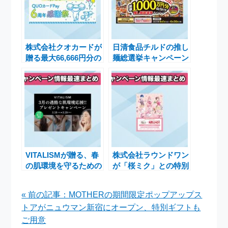
株式会社クオカードが
日清食品チルドの推し
贈る最大66,666円分の
麺総選挙キャンペーン
QUOカードPayが当
でQUOカードPayを
たる感謝祭開催
ゲットするチャンス
VITALISMが贈る、春
株式会社ラウンドワン
の肌環境を守るための
が「桜ミク」との特別
特別キャンペーン！公
コラボキャンペーンを
式LINE登録者限定の
開催中！
« 前の記事：MOTHERの期間限定ポップアップス
プレゼント企画
トアがニュウマン新宿にオープン、特別ギフトも
ご用意