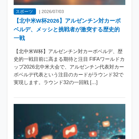
スポーツ
|
2026/07/03
【北中米W杯2026】アルゼンチン対カーボ
ベルデ、メッシと挑戦者が激突する歴史的
一戦
【北中米W杯】アルゼンチン対カーボベルデ、歴
史的一戦目前に高まる期待と注目 FIFAワールドカ
ップ2026北中米大会で、アルゼンチン代表対カー
ボベルデ代表という注目のカードがラウンド32で
実現します。ラウンド32の一回戦 […]