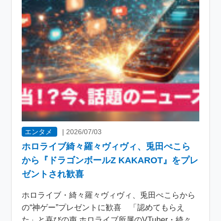
エンタメ
|
2026/07/03
ホロライブ綺々羅々ヴィヴィ、兎田ぺこら
から『ドラゴンボールZ KAKAROT』をプレ
ゼントされ歓喜
ホロライブ・綺々羅々ヴィヴィ、兎田ぺこらから
の“神ゲー”プレゼントに歓喜 「認めてもらえ
た」と喜びの声 ホロライブ所属のVTuber・綺々