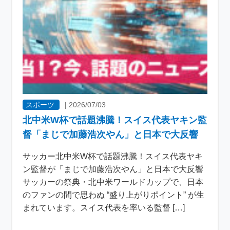
スポーツ
|
2026/07/03
北中米W杯で話題沸騰！スイス代表ヤキン監
督「まじで加藤浩次やん」と日本で大反響
サッカー北中米W杯で話題沸騰！スイス代表ヤキ
ン監督が「まじで加藤浩次やん」と日本で大反響
サッカーの祭典・北中米ワールドカップで、日本
のファンの間で思わぬ “盛り上がりポイント” が生
まれています。スイス代表を率いる監督 […]