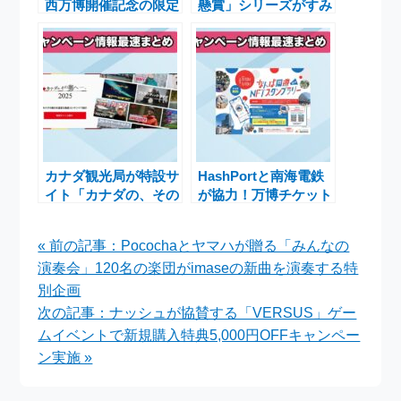
西万博開催記念の限定
懸賞」シリーズがすみ
SBTをプレゼントする
っコぐらしとのコラボ
キャンペーン実施中
イベントを期間限定で
開催中
カナダ観光局が特設サ
HashPortと南海電鉄
イト「カナダの、その
が協力！万博チケット
奥へ―2025」を公開
が当たる「なんば周遊
し魅力を発信
NFTスタンプラリー」
« 前の記事：Pocochaとヤマハが贈る「みんなの
実施中
演奏会」120名の楽団がimaseの新曲を演奏する特
別企画
次の記事：ナッシュが協賛する「VERSUS」ゲー
ムイベントで新規購入特典5,000円OFFキャンペー
ン実施 »