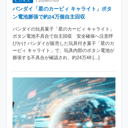
ビジネス
|
2026/07/03
バンダイ「星のカービィ キャライト」ボタ
ン電池膨張で約24万個自主回収
バンダイの玩具菓子「星のカービィ キャライト」
ボタン電池不具合で自主回収 安全確保へ注意呼
びかけ バンダイが販売した玩具付き菓子「星のカ
ービィ キャライト」で、玩具内部のボタン電池が
膨張する不具合が確認され、約24万48 […]