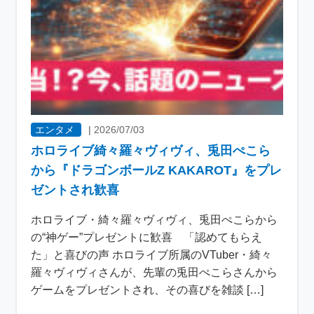
エンタメ
|
2026/07/03
ホロライブ綺々羅々ヴィヴィ、兎田ぺこら
から『ドラゴンボールZ KAKAROT』をプレ
ゼントされ歓喜
ホロライブ・綺々羅々ヴィヴィ、兎田ぺこらから
の“神ゲー”プレゼントに歓喜 「認めてもらえ
た」と喜びの声 ホロライブ所属のVTuber・綺々
羅々ヴィヴィさんが、先輩の兎田ぺこらさんから
ゲームをプレゼントされ、その喜びを雑談 […]