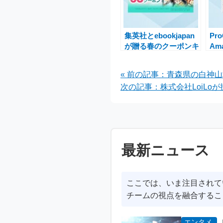
集英社とebookjapan
Pro
が贈る春のクーポンキ
Am
ャンペーン！5600作
SA
品が50％OFFで楽し
28
« 前の記事：青森県の白神
めるチャンス
次の記事：株式会社LoiLoが
最新ニュース
ここでは、いま注目されて
チームの視点を融合するこ
エンタメ