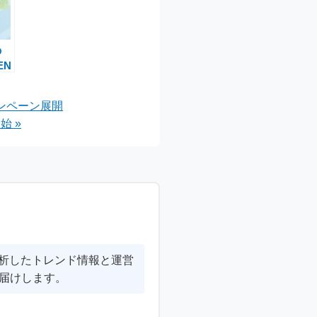
の
EN
ス
用さ
ンペーン展開
始 »
分析したトレンド情報と運営
届けします。