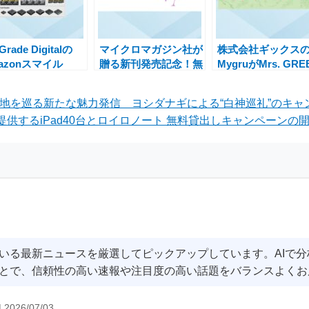
Grade Digitalの
マイクロマガジン社が
株式会社ギックス
azonスマイル
贈る新刊発売記念！無
MygruがMrs. GRE
LEで38製品が最大
料＆割引フェアでお得
APPLEのデジタル
%OFFの特別価格に
に楽しむチャンス
タンプラリーで採
山地を巡る新たな魅力発信 ヨシダナギによる“白神巡礼”のキャ
れた理由
提供するiPad40台とロイロノート 無料貸出しキャンペーンの開
いる最新ニュースを厳選してピックアップしています。AIで
とで、信頼性の高い速報や注目度の高い話題をバランスよくお
|
2026/07/03