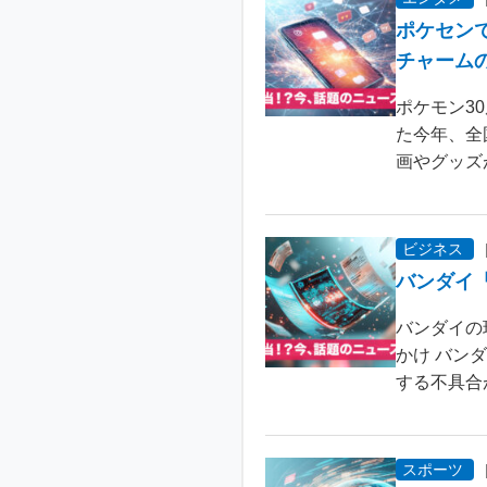
ポケセン
チャーム
ポケモン3
た今年、全
画やグッズ
ビジネス
バンダイ
バンダイの
かけ バン
する不具合が
スポーツ