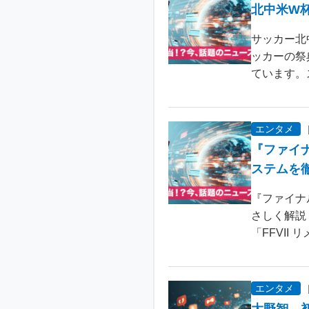
北中米W
サッカー北
ッカーの祭
ています。
エンタメ
『ファイ
ステムを
『ファイナ
さしく解説
「FFVII 
エンタメ