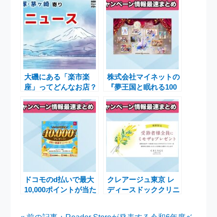
大磯にある「楽市楽
株式会社マイネットの
座」ってどんなお店？
『夢王国と眠れる100
人の王子様』が10周
年！豪華アニバーサリ
ーキャンペーン開催中
ドコモのd払いで最大
クレアージュ東京 レ
10,000ポイントが当た
ディースドッククリニ
る抽選キャンペーンを
ック、国際女性デーに
開催中
向けてミモザプレゼン