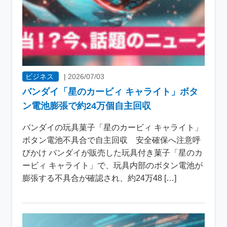
ビジネス
|
2026/07/03
バンダイ「星のカービィ キャライト」ボタ
ン電池膨張で約24万個自主回収
バンダイの玩具菓子「星のカービィ キャライト」
ボタン電池不具合で自主回収 安全確保へ注意呼
びかけ バンダイが販売した玩具付き菓子「星のカ
ービィ キャライト」で、玩具内部のボタン電池が
膨張する不具合が確認され、約24万48 […]