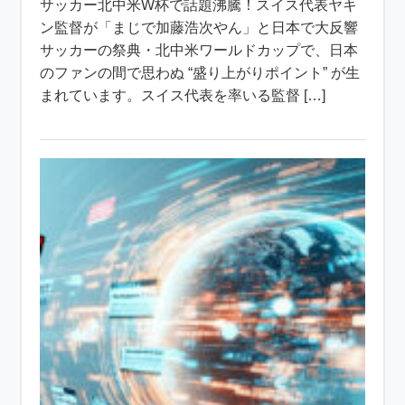
サッカー北中米W杯で話題沸騰！スイス代表ヤキ
ン監督が「まじで加藤浩次やん」と日本で大反響
サッカーの祭典・北中米ワールドカップで、日本
のファンの間で思わぬ “盛り上がりポイント” が生
まれています。スイス代表を率いる監督 […]