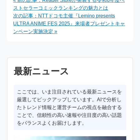
« 前の記事：Reader Storeが発表する令和6年度ベ
トキャンペーン実施
ストセラーコミックランキングの魅力とは
次の記事：NTTドコモ主催『Lemino presents
ULTRA ANIME FES 2025』来場者プレゼントキャ
ンペーン実施決定 »
最新ニュース
ここでは、いま注目されている最新ニュースを
厳選してピックアップしています。AIで分析し
たトレンド情報と運営チームの視点を融合する
ことで、信頼性の高い速報や注目度の高い話題
をバランスよくお届けします。