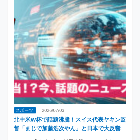
スポーツ
|
2026/07/03
北中米W杯で話題沸騰！スイス代表ヤキン監
督「まじで加藤浩次やん」と日本で大反響