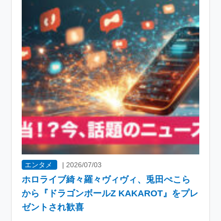
エンタメ
|
2026/07/03
ホロライブ綺々羅々ヴィヴィ、兎田ぺこら
から『ドラゴンボールZ KAKAROT』をプレ
ゼントされ歓喜