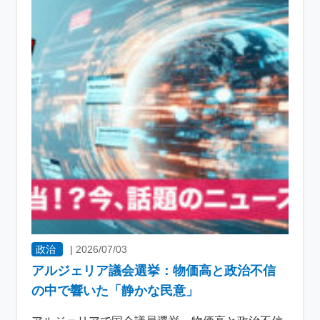
政治
|
2026/07/03
アルジェリア議会選挙：物価高と政治不信
の中で響いた「静かな民意」