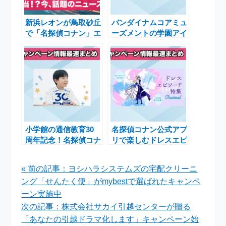
新浜レオンが鳥取砂丘
バンダイナムコアミュ
で「名探偵コナン」エ
ーズメントの学園アイ
ンディングダンスを披
ドルマスター HOP!
露！新曲発売イベント
STEP! JUMP!
も大盛況
SPRING!キャンペー
ンがナムコで開催！限
定景品や特典が満載
小学館の通信教育30
名探偵コナン公式アプ
周年記念！名探偵コナ
リで楽しむドレスエピ
ンゼミの特設サイトと
ソード特集Revivalの
抽選プレゼント企画
無料公開キャンペーン
« 前の記事：ヨシハラシステムズの宅配クリーニ
ング「せんたく便」がmybestで選ばれたキャンペ
ーン実施中
次の記事：株式会社サカイ引越センターが贈る
「あなたの引越ドラマ化します」キャンペーン始