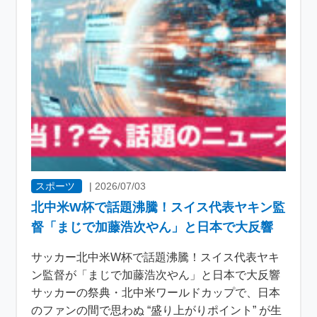
スポーツ
|
2026/07/03
北中米W杯で話題沸騰！スイス代表ヤキン監
督「まじで加藤浩次やん」と日本で大反響
サッカー北中米W杯で話題沸騰！スイス代表ヤキ
ン監督が「まじで加藤浩次やん」と日本で大反響
サッカーの祭典・北中米ワールドカップで、日本
のファンの間で思わぬ “盛り上がりポイント” が生