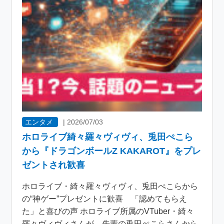
エンタメ
|
2026/07/03
ホロライブ綺々羅々ヴィヴィ、兎田ぺこら
から『ドラゴンボールZ KAKAROT』をプレ
ゼントされ歓喜
ホロライブ・綺々羅々ヴィヴィ、兎田ぺこらから
の“神ゲー”プレゼントに歓喜 「認めてもらえ
た」と喜びの声 ホロライブ所属のVTuber・綺々
羅々ヴィヴィさんが、先輩の兎田ぺこらさんから