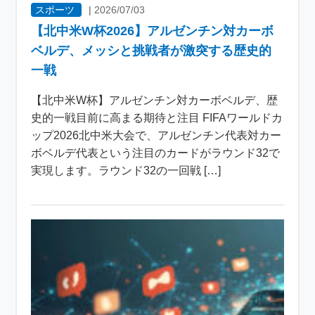
スポーツ
|
2026/07/03
【北中米W杯2026】アルゼンチン対カーボ
ベルデ、メッシと挑戦者が激突する歴史的
一戦
【北中米W杯】アルゼンチン対カーボベルデ、歴
史的一戦目前に高まる期待と注目 FIFAワールドカ
ップ2026北中米大会で、アルゼンチン代表対カー
ボベルデ代表という注目のカードがラウンド32で
実現します。ラウンド32の一回戦 […]