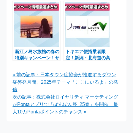
NO LIFE.」ポスター
モアバリエーションフ
に起用し、特典も充実
ェアを開催！特典も充
実
新江ノ島水族館の春の
トキエア便搭乗者限
特別キャンペーン！サ
定！新潟・北海道の高
ンセットビアプランで
速道路が乗り降り自由
のんびり過ごす贅沢な
なお得なドラ割プラン
« 前の記事：日本ダウン症協会が推進するダウン
時間
症啓発月間、2025年テーマ「ここにいるよ」の発
信
次の記事：株式会社ロイヤリティ マーケティング
がPontaアプリで「ぽんぽん祭 ’25春」を開催！最
大10万Pontaポイントのチャンス »