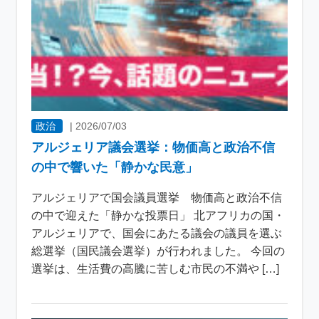
政治
|
2026/07/03
アルジェリア議会選挙：物価高と政治不信
の中で響いた「静かな民意」
アルジェリアで国会議員選挙 物価高と政治不信
の中で迎えた「静かな投票日」 北アフリカの国・
アルジェリアで、国会にあたる議会の議員を選ぶ
総選挙（国民議会選挙）が行われました。 今回の
選挙は、生活費の高騰に苦しむ市民の不満や […]