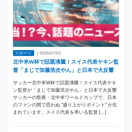
スポーツ
|
2026/07/03
北中米W杯で話題沸騰！スイス代表ヤキン監
督「まじで加藤浩次やん」と日本で大反響
サッカー北中米W杯で話題沸騰！スイス代表ヤキ
ン監督が「まじで加藤浩次やん」と日本で大反響
サッカーの祭典・北中米ワールドカップで、日本
のファンの間で思わぬ “盛り上がりポイント” が生
まれています。スイス代表を率いる監督 […]