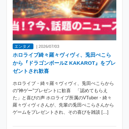
エンタメ
|
2026/07/03
ホロライブ綺々羅々ヴィヴィ、兎田ぺこら
から『ドラゴンボールZ KAKAROT』をプレ
ゼントされ歓喜
ホロライブ・綺々羅々ヴィヴィ、兎田ぺこらから
の“神ゲー”プレゼントに歓喜 「認めてもらえ
た」と喜びの声 ホロライブ所属のVTuber・綺々
羅々ヴィヴィさんが、先輩の兎田ぺこらさんから
ゲームをプレゼントされ、その喜びを雑談 […]