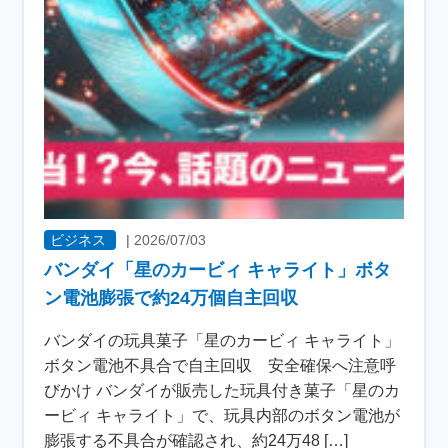
ビジネス
|
2026/07/03
バンダイ「星のカービィ キャライト」ボタ
ン電池膨張で約24万個自主回収
バンダイの玩具菓子「星のカービィ キャライト」
ボタン電池不具合で自主回収 安全確保へ注意呼
びかけ バンダイが販売した玩具付き菓子「星のカ
ービィ キャライト」で、玩具内部のボタン電池が
膨張する不具合が確認され、約24万48 […]