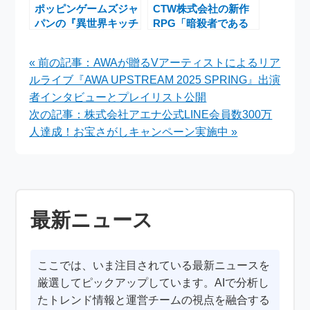
ポッピンゲームズジャ
CTW株式会社の新作
パンの『異世界キッチ
RPG「暗殺者である
ン』×『転生したら剣
俺のステータスが勇者
でした』コラボ記念キ
よりも強い」事前登録
« 前の記事：AWAが贈るVアーティストによるリア
ャンペーン開催中！
キャンペーン開始
ルライブ『AWA UPSTREAM 2025 SPRING』出演
者インタビューとプレイリスト公開
次の記事：株式会社アエナ公式LINE会員数300万
人達成！お宝さがしキャンペーン実施中 »
最新ニュース
ここでは、いま注目されている最新ニュースを
厳選してピックアップしています。AIで分析し
たトレンド情報と運営チームの視点を融合する