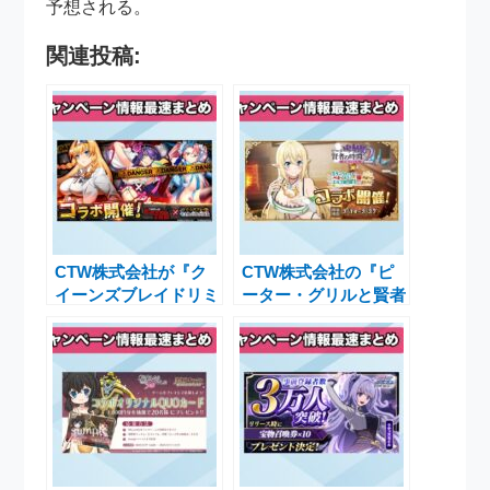
予想される。
関連投稿:
CTW株式会社が『ク
CTW株式会社の『ピ
イーンズブレイドリミ
ーター・グリルと賢者
ットブレイク』で学園
の時間』貞操の守り人
黙示録コラボ第二弾開
2が「ベヒ猫」とコラ
催、特別スキン追加！
ボ開催中！最大150回
分ガチャ無料のチャン
ス