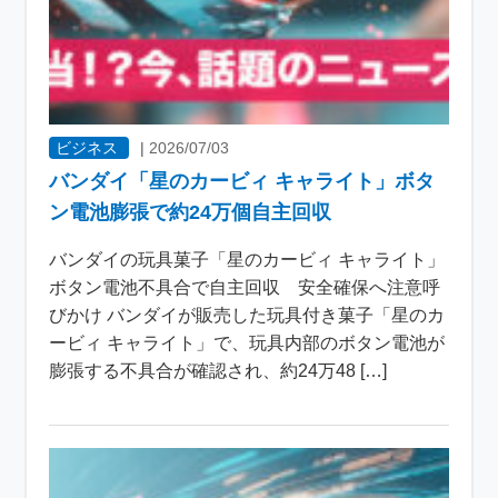
ビジネス
|
2026/07/03
バンダイ「星のカービィ キャライト」ボタ
ン電池膨張で約24万個自主回収
バンダイの玩具菓子「星のカービィ キャライト」
ボタン電池不具合で自主回収 安全確保へ注意呼
びかけ バンダイが販売した玩具付き菓子「星のカ
ービィ キャライト」で、玩具内部のボタン電池が
膨張する不具合が確認され、約24万48 […]