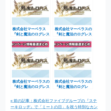
株式会社マーベラス
株式会社マーベラスの
『剣と魔法のログレス
『剣と魔法のログレス
いにしえの女神』コラ
いにしえの女神』が特
ボキャンペーン開催中
別ガチャを販売開始
株式会社マーベラスの
株式会社マーベラスの
『剣と魔法のログレス
『剣と魔法のログレ
いにしえの女神』に新
ス』で魔晶石100個プ
たな期間限定武器登場
レゼント中の魅力的キ
« 前の記事：株式会社ファイブグループの『ステ
のご案内
ャンペーン
ーキロッヂ』で「ミートの日」を祝う特別なカン