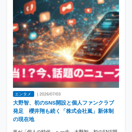
エンタメ
|
2026/07/03
大野智、初のSNS開設と個人ファンクラブ
発足 櫻井翔も続く「株式会社嵐」新体制
の現在地
嵐が「個人の時代」へ一歩 大野智、初のSNS開