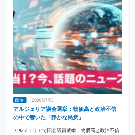
政治
|
2026/07/03
アルジェリア議会選挙：物価高と政治不信
の中で響いた「静かな民意」
アルジェリアで国会議員選挙 物価高と政治不信