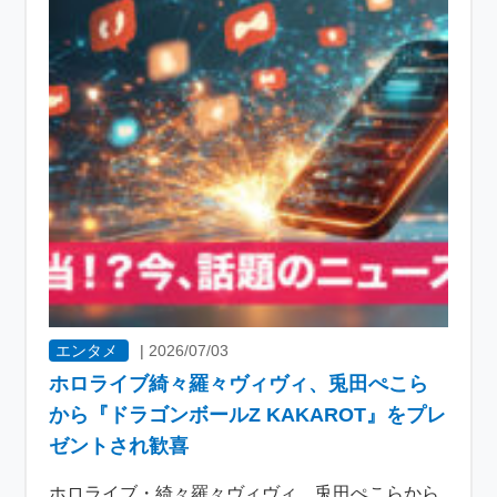
エンタメ
|
2026/07/03
ホロライブ綺々羅々ヴィヴィ、兎田ぺこら
から『ドラゴンボールZ KAKAROT』をプレ
ゼントされ歓喜
ホロライブ・綺々羅々ヴィヴィ、兎田ぺこらから