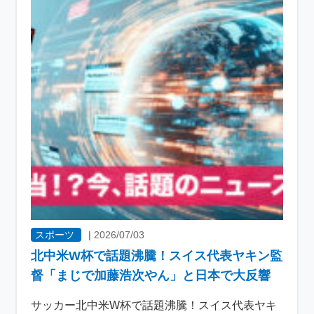
スポーツ
|
2026/07/03
北中米W杯で話題沸騰！スイス代表ヤキン監
督「まじで加藤浩次やん」と日本で大反響
サッカー北中米W杯で話題沸騰！スイス代表ヤキ